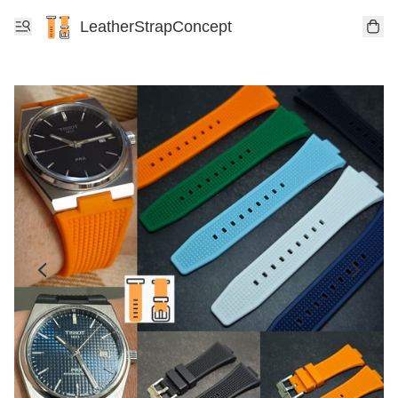
LeatherStrapConcept