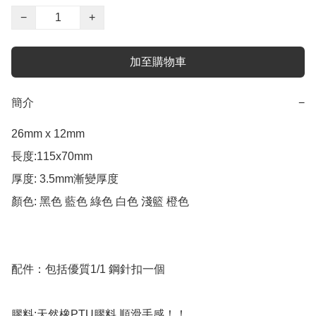
−
+
加至購物車
簡介
−
26mm x 12mm 

長度:115x70mm

厚度: 3.5mm漸變厚度

顏色: 黑色 藍色 綠色 白色 淺籃 橙色

配件：包括優質1/1 鋼針扣一個  

膠料:天然橡PTU膠料 順滑手感！！ 
