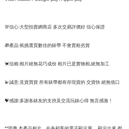
💯信心:大型拍賣網商店 多次交易評價好 信心保證

🎁產品:衹挑選質數佳的錶帶 不會賣粗劣貨

💓信賴:相片絕無花巧成份 相片已是實物相,絕無加工

💫誠意:見貨買貨 所有錶帶都有存現貨的 交貨快 絕無借口

💝感謝:多謝各錶友的支持及交流玩錶心得 無言感激！

**因應 本產品相片，在各顧客的電子顯示屏 ，顯示出來 都