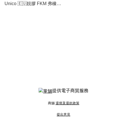
Unico 🇪🇺靚膠 FKM 弗橡膠
🇪🇺 膠錶帶 (凸27/18mm) 專
用 Big Bang 411 441 401
👉1/1比美原裝👈
提供電子商貿服務
商舖
退貨及退款政策
提出意見