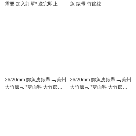
需要 加入訂單* 送完即止
魚 錶帶 竹節紋
26/20mm 鱷魚皮錶帶 🐊美州
26/20mm 鱷魚皮錶帶 🐊美州
大竹節🐊 *雙面料 大竹節面 /
大竹節🐊 *雙面料 大竹節面 /
圓紋底* 棕色
圓紋底* 黑色