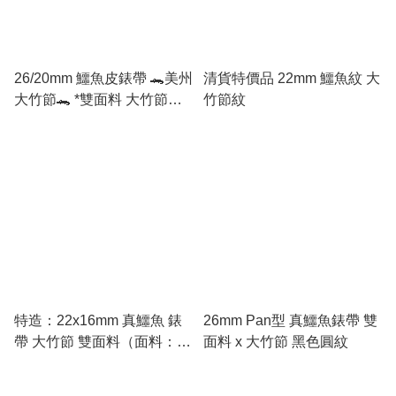
26/20mm 鱷魚皮錶帶 🐊美州
清貨特價品 22mm 鱷魚紋 大
大竹節🐊 *雙面料 大竹節面 /
竹節紋
圓紋底*
特造：22x16mm 真鱷魚 錶
26mm Pan型 真鱷魚錶帶 雙
帶 大竹節 雙面料（面料：超
面料 x 大竹節 黑色圓紋
大竹節 底料：圓紋）