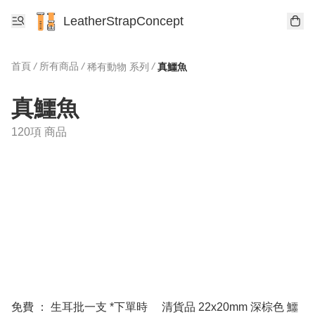
LeatherStrapConcept
首頁
/
所有商品
/
/
稀有動物 系列
真鱷魚
真鱷魚
120項 商品
免費 ： 生耳批一支 *下單時
清貨品 22x20mm 深棕色 鱷