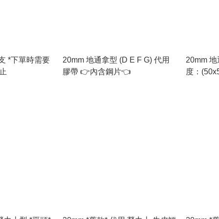
需要
20mm 地通拿型 (D E F G) 代用
20mm 
即止
膠帶 👉內含鋼片👈
度：(50x