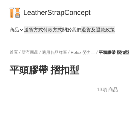
LeatherStrapConcept
商品
送貨方式
付款方式
關於我們
退貨及退款政策
首頁
/
所有商品
/
/
/
適用各品牌區
Rolex 勞力士
平頭膠帶 摺扣型
平頭膠帶 摺扣型
13項 商品