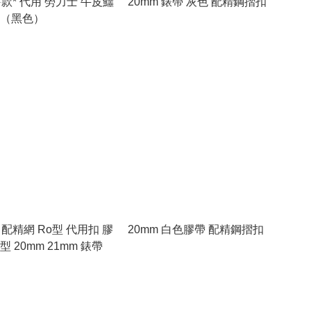
*舊款* 代用 勞力士 牛皮鱷
20mm 錶帶 灰色 配精鋼摺扣
 （黑色）
m 配精網 Ro型 代用扣 膠
20mm 白色膠帶 配精鋼摺扣
型 20mm 21mm 錶帶