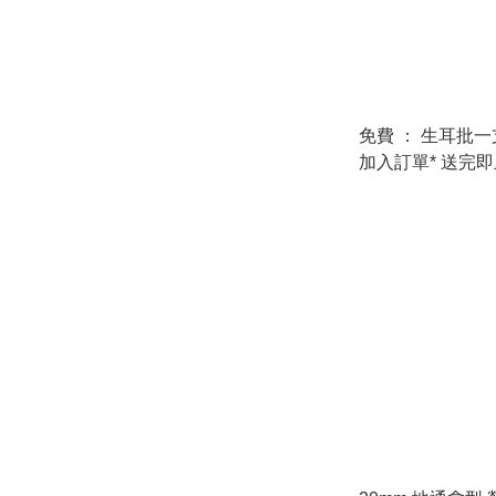
免費 ： 生耳批一支 *下單時
加入訂單* 送完