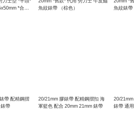
勞力士型 *平頭*
20mm *舊款* 代用 勞力士 牛皮鱷
20mm 
x50mm *合女
魚紋錶帶 （棕色）
魚紋錶帶
 膠錶帶 配精鋼摺
20/21mm 膠錶帶 配精鋼摺扣 海
20/21m
m 錶帶
軍籃色 配合 20mm 21mm 錶帶
錶帶 通用