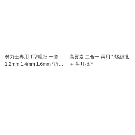
勞力士專用 T型咀批 一套
高質素 二合一 兩用 * 螺絲批
1.2mm 1.4mm 1.6mm *折錶
＋ 生耳批 *
帶格 * 錶帶工具