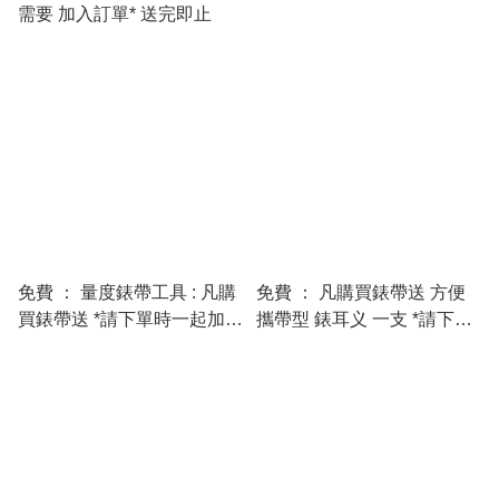
需要 加入訂單* 送完即止
免費 ： 量度錶帶工具 : 凡購
免費 ： 凡購買錶帶送 方便
買錶帶送 *請下單時一起加入
攜帶型 錶耳义 一支 *請下單
訂單*送完即止
時一起加入訂單*送完即止