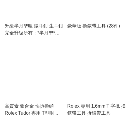
升級半月型咀 錶耳鉗 生耳鉗
豪華版 換錶帶工具 (28件)
完全升級所有：*半月型*🗡️
精鋼咀 🗡️ 不怕貨比貨 （合
用：勞力士 各大牌子）
高質素 鋁合金 快拆換頭
Rolex 專用 1.6mm T 字批 換
Rolex Tudor 專用 T型咀 鐘
錶帶工具 拆錶帶工具
錶批