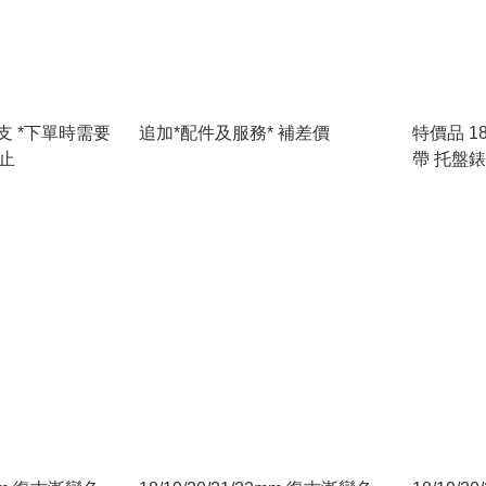
需要
追加*配件及服務* 補差價
特價品 18
即止
帶 托盤錶
護腕錶帶