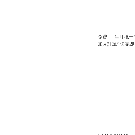
免費 ： 生耳批一支 *下單時
加入訂單* 送完