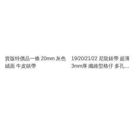
貨版特價品一條 20mm 灰色
19/20/21/22 尼龍錶帶 超薄
絨面 牛皮錶帶
3mm厚 纖維型格仔 多孔
Racing 型 軍綠