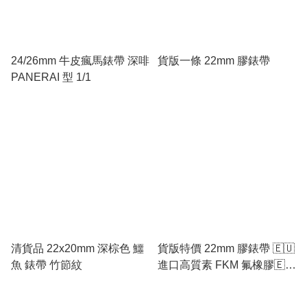
24/26mm 牛皮瘋馬錶帶 深啡
貨版一條 22mm 膠錶帶
PANERAI 型 1/1
清貨品 22x20mm 深棕色 鱷
貨版特價 22mm 膠錶帶 🇪🇺
魚 錶帶 竹節紋
進口高質素 FKM 氟橡膠🇪🇺
Panerai 型