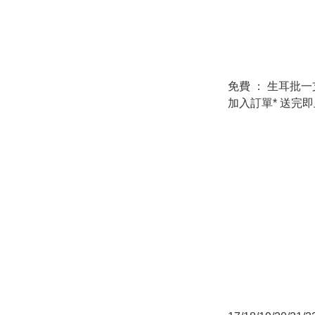
免費 ： 生耳批一支 *下單時
加入訂單* 送完