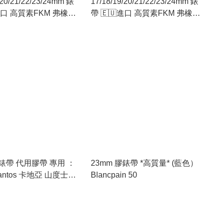
/20/21/22/23/24mm 錶
17/18/19/20/21/22/23/24mm 錶
進口 高質素FKM 弗橡膠
帶 🇪🇺進口 高質素FKM 弗橡膠
（修身型：配用16mm
🇪🇺 （修身型：配用16mm
針扣）軍綠色
18mm針扣）黑色
膠錶帶 代用膠帶 專用 ：
23mm 膠錶帶 *高質量* (藍色）
 Santos 卡地亞 山度士
Blancpain 50
00