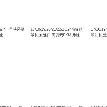
需要
17/18/19/20/21/22/23/24mm 錶
17/18/19
即止
帶 🇪🇺進口 高質素FKM 弗橡膠
帶 🇪
🇪🇺 （修身型：配用16mm
🇪🇺 
18mm針扣）黃色
18mm