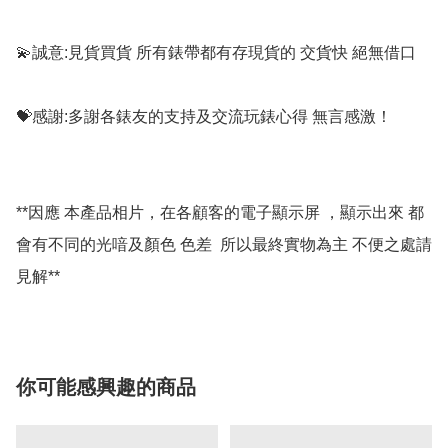
💫誠意:見貨買貨 所有錶帶都有存現貨的 交貨快 絕無借口

💝感謝:多謝各錶友的支持及交流玩錶心得 無言感激！

**因應 本產品相片，在各顧客的電子顯示屏 ，顯示出來 都
會有不同的光喑及顏色 色差  所以最終實物為主 不便之處請
你可能感興趣的商品