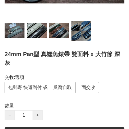
24mm Pan型 真鱷魚錶帶 雙面料 x 大竹節 深
灰
交收:選項
包郵寄 快遞到付 或 土瓜灣自取
面交收
數量
−
+