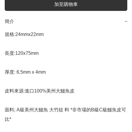
加至購物車
簡介
−
規格:24mmx22mm 

長度:120x75mm 

厚度: 6.5mm x 4mm 

皮料來源:進口100%美州大鱷魚皮

面料; A級美州大鱷魚 大竹紋 料 *非市場的B級C級鱷魚皮可
比*
