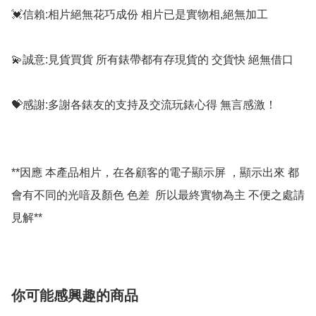
💓信賴:相片絕無花巧成份 相片已是實物相,絕無加工

💫誠意:見貨買貨 所有錶帶都有存現貨的 交貨快 絕無借口

💝感謝:多謝各錶友的支持及交流玩錶心得 無言感激！

**因應 本產品相片，在各顧客的電子顯示屏 ，顯示出來 都
會有不同的光喑及顏色 色差  所以最終實物為主 不便之處請
你可能感興趣的商品