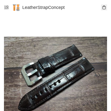
LeatherStrapConcept