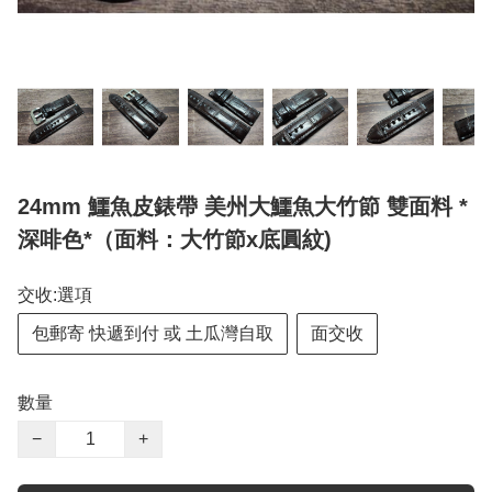
24mm 鱷魚皮錶帶 美州大鱷魚大竹節 雙面料 *
深啡色*（面料：大竹節x底圓紋)
交收:選項
包郵寄 快遞到付 或 土瓜灣自取
面交收
數量
−
+