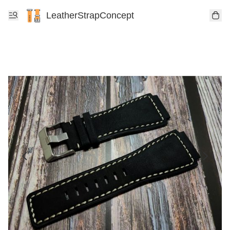
LeatherStrapConcept