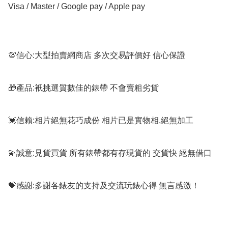
Visa / Master / Google pay / Apple pay

💯信心:大型拍賣網商店 多次交易評價好 信心保證

🎁產品:衹挑選質數佳的錶帶 不會賣粗劣貨

💓信賴:相片絕無花巧成份 相片已是實物相,絕無加工

💫誠意:見貨買貨 所有錶帶都有存現貨的 交貨快 絕無借口

💝感謝:多謝各錶友的支持及交流玩錶心得 無言感激！
