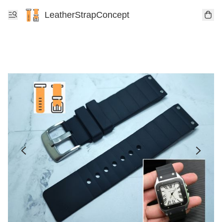
LeatherStrapConcept