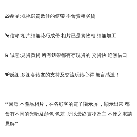
🎁產品:衹挑選質數佳的錶帶 不會賣粗劣貨

💓信賴:相片絕無花巧成份 相片已是實物相,絕無加工

💫誠意:見貨買貨 所有錶帶都有存現貨的 交貨快 絕無借口

💝感謝:多謝各錶友的支持及交流玩錶心得 無言感激！

**因應 本產品相片，在各顧客的電子顯示屏 ，顯示出來 都
會有不同的光喑及顏色 色差  所以最終實物為主 不便之處請