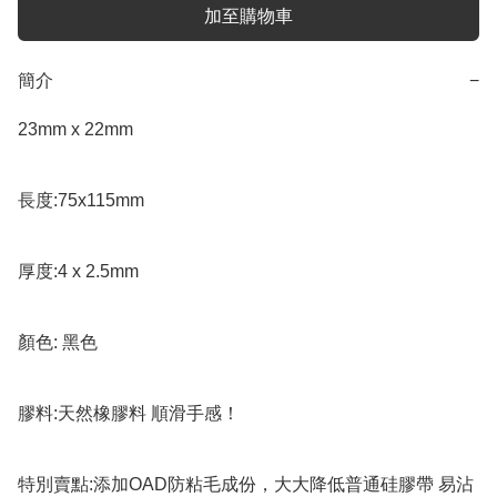
加至購物車
簡介
−
23mm x 22mm

長度:75x115mm

厚度:4 x 2.5mm

顏色: 黑色  

膠料:天然橡膠料 順滑手感！

特別賣點:添加OAD防粘毛成份，大大降低普通硅膠帶 易沾