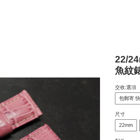
22/
魚紋
交收:選項
包郵寄 
尺寸
22mm