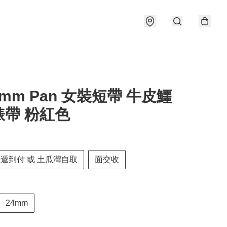
24mm Pan 女裝短帶 牛皮鱷
錶帶 粉紅色
快遞到付 或 土瓜灣自取
面交收
24mm