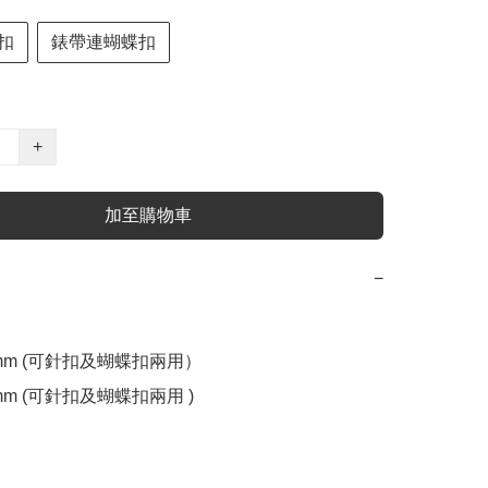
扣
錶帶連蝴蝶扣
+
加至購物車
−
2mm (可針扣及蝴蝶扣兩用）

mm (可針扣及蝴蝶扣兩用 )
