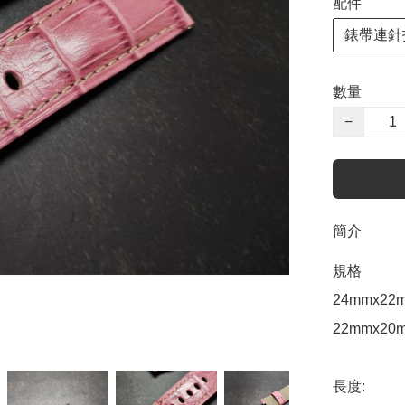
配件
錶帶連針
數量
−
簡介
規格

24mmx2
22mmx20
長度:
