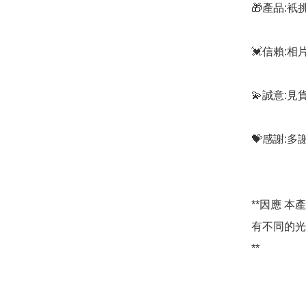
🎁產品:
💓信賴:
💫誠意:見
💝感謝:
**因應 
有不同的光