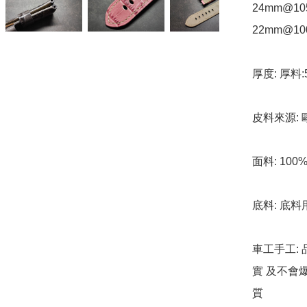
24mm@105
22mm@100
厚度: 厚料:
皮料來源:
面料: 10
底料: 底料
車工手工: 
實 及不會
質
