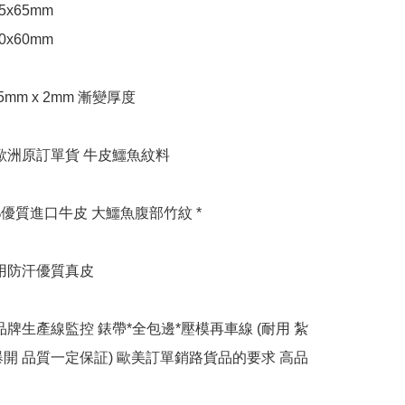
x65mm

x60mm

5mm x 2mm 漸變厚度

 歐洲原訂單貨 牛皮鱷魚紋料

0%優質進口牛皮 大鱷魚腹部竹紋 *

用防汗優質真皮

品牌生產線監控 錶帶*全包邊*壓模再車線 (耐用 紮
爆開 品質一定保証) 歐美訂單銷路貨品的要求 高品