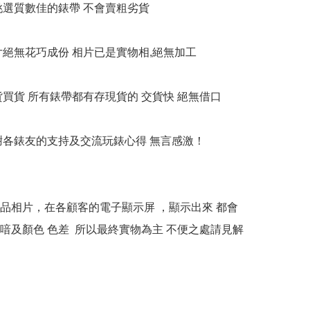
衹挑選質數佳的錶帶 不會賣粗劣貨

相片絕無花巧成份 相片已是實物相,絕無加工

貨買貨 所有錶帶都有存現貨的 交貨快 絕無借口

多謝各錶友的支持及交流玩錶心得 無言感激！

本產品相片，在各顧客的電子顯示屏 ，顯示出來 都會
喑及顏色 色差  所以最終實物為主 不便之處請見解