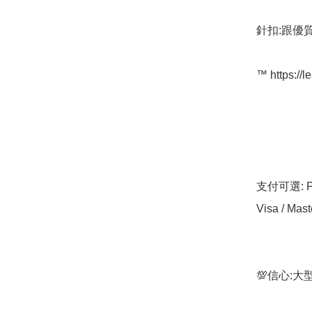
針扣:跟優質
™️ https://l
支付可選: Pa
Visa / Mast
💯信心: