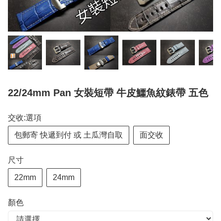
22/24mm Pan 女裝短帶 牛皮鱷魚紋錶帶 五色
交收:選項
包郵寄 快遞到付 或 土瓜灣自取
面交收
尺寸
22mm
24mm
顏色