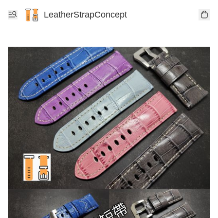
LeatherStrapConcept