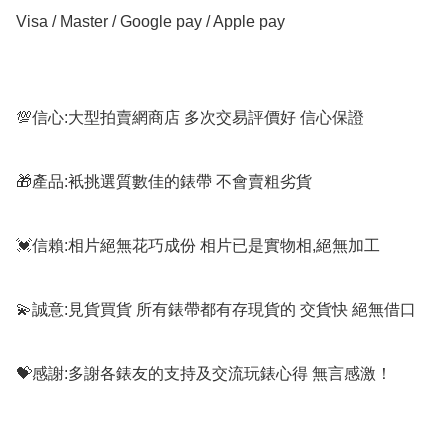
Visa / Master / Google pay / Apple pay

💯信心:大型拍賣網商店 多次交易評價好 信心保證

🎁產品:衹挑選質數佳的錶帶 不會賣粗劣貨

💓信賴:相片絕無花巧成份 相片已是實物相,絕無加工

💫誠意:見貨買貨 所有錶帶都有存現貨的 交貨快 絕無借口

💝感謝:多謝各錶友的支持及交流玩錶心得 無言感激！
