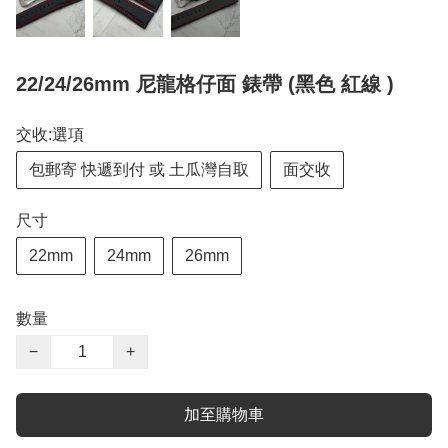
22/24/26mm 尼龍格仔面 錶帶 (黑色 紅線 )
交收:選項
包郵寄 快遞到付 或 土瓜灣自取
面交收
尺寸
22mm
24mm
26mm
數量
−
+
加至購物車