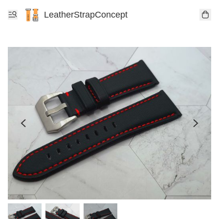
LeatherStrapConcept