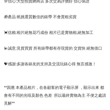
💯信心:大型拍賣網商店 多次交易評價好 信心保證

🎁產品:衹挑選質數佳的錶帶 不會賣粗劣貨

💓信賴:相片絕無花巧成份 相片已是實物相,絕無加工

💫誠意:見貨買貨 所有錶帶都有存現貨的 交貨快 絕無借口

💝感謝:多謝各錶友的支持及交流玩錶心得 無言感激！

**因應 本產品相片，在各顧客的電子顯示屏 ，顯示出來 都
會有不同的光喑及顏色 色差  所以最終實物為主 不便之處請
見解**
