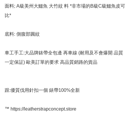
面料; A級美州大鱷魚 大竹紋 料 *非市場的B級C級鱷魚皮可
比*

底料: 側腹部圓紋

車工手工:大品牌錶帶全包邊 再車線 (耐用及不會爆開 品質
一定保証) 歐美訂單的要求 高品質銷路的貨品

跟:優質伐用針扣一個 錶帶100%全新

™️ https://leatherstrapconcept.store
