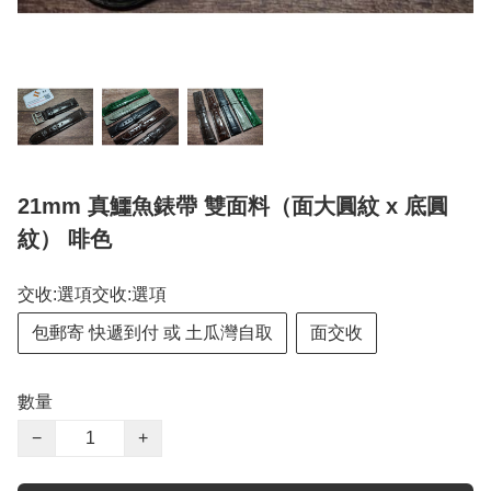
21mm 真鱷魚錶帶 雙面料（面大圓紋 x 底圓
紋） 啡色
交收:選項交收:選項
包郵寄 快遞到付 或 土瓜灣自取
面交收
數量
−
+