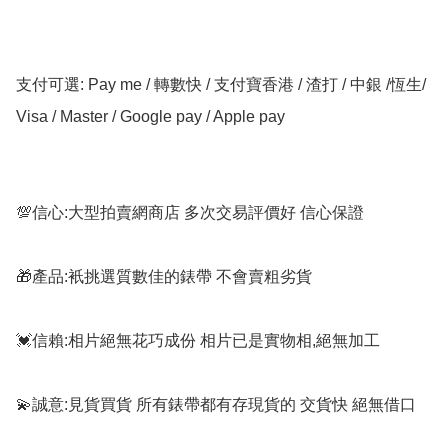
支付可選: Pay me / 轉數快 / 支付寶香港 / 渣打 / 中銀 /恆生/ 
Visa / Master / Google pay / Apple pay

💯信心:大型拍賣網商店 多次交易評價好 信心保證

🎁產品:衹挑選質數佳的錶帶 不會賣粗劣貨

💓信賴:相片絕無花巧成份 相片已是實物相,絕無加工

💫誠意:見貨買貨 所有錶帶都有存現貨的 交貨快 絕無借口
