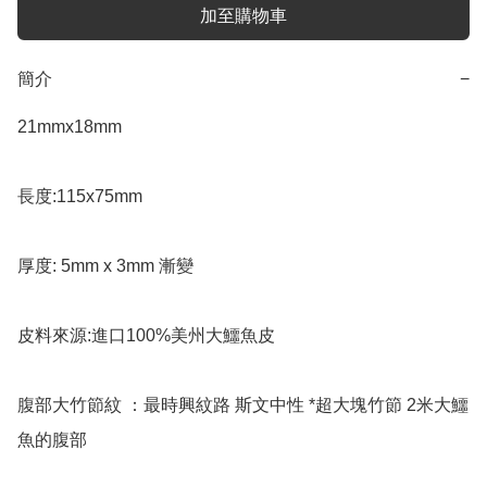
加至購物車
簡介
−
21mmx18mm

長度:115x75mm

厚度: 5mm x 3mm 漸變

皮料來源:進口100%美州大鱷魚皮

腹部大竹節紋 ：最時興紋路 斯文中性 *超大塊竹節 2米大鱷
魚的腹部
