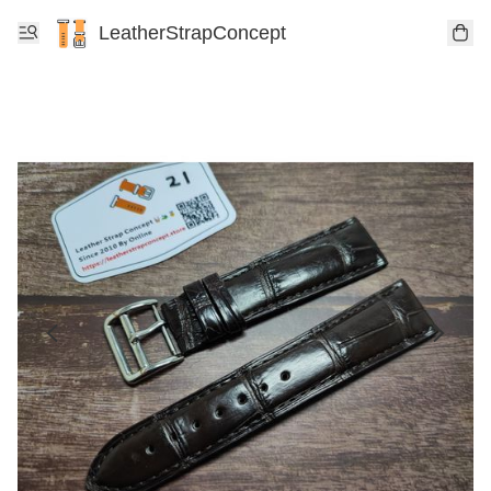
LeatherStrapConcept