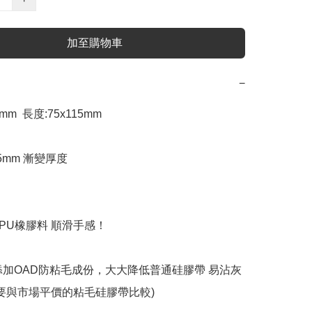
加至購物車
−
8mm  長度:75x115mm

.5mm 漸變厚度

PU橡膠料 順滑手感！

添加OAD防粘毛成份，大大降低普通硅膠帶 易沾灰
不要與市場平價的粘毛硅膠帶比較)
