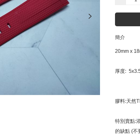
簡介
20mm x 1
厚度:  5x3
膠料:天然T
特別賣點:
的缺點 (