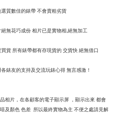
衹挑選質數佳的錶帶 不會賣粗劣貨

相片絕無花巧成份 相片已是實物相,絕無加工

貨買貨 所有錶帶都有存現貨的 交貨快 絕無借口

多謝各錶友的支持及交流玩錶心得 無言感激！

本產品相片，在各顧客的電子顯示屏 ，顯示出來 都會
喑及顏色 色差  所以最終實物為主 不便之處請見解