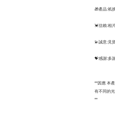
🎁產品:
💓信賴:
💫誠意:見
💝感謝:
**因應 
有不同的光