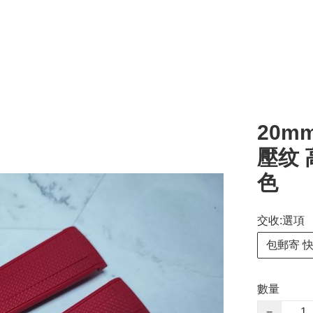
20mm
壓纹 
色
交收:選項
包郵寄 
數量
−