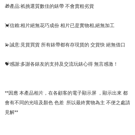
🎁產品:衹挑選質數佳的錶帶 不會賣粗劣貨

💓信賴:相片絕無花巧成份 相片已是實物相,絕無加工

💫誠意:見貨買貨 所有錶帶都有存現貨的 交貨快 絕無借口

💝感謝:多謝各錶友的支持及交流玩錶心得 無言感激！

**因應 本產品相片，在各顧客的電子顯示屏 ，顯示出來 都
會有不同的光喑及顏色 色差  所以最終實物為主 不便之處請