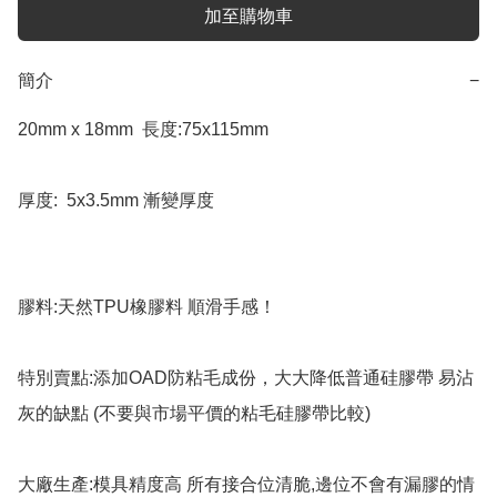
加至購物車
簡介
−
20mm x 18mm  長度:75x115mm

厚度:  5x3.5mm 漸變厚度

膠料:天然TPU橡膠料 順滑手感！

特別賣點:添加OAD防粘毛成份，大大降低普通硅膠帶 易沾
灰的缺點 (不要與市場平價的粘毛硅膠帶比較)

大廠生產:模具精度高 所有接合位清脆,邊位不會有漏膠的情