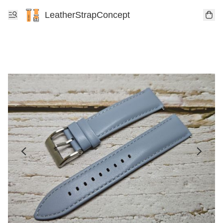
LeatherStrapConcept