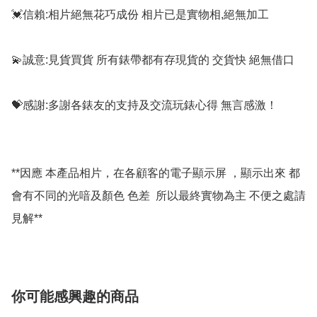
💓信賴:相片絕無花巧成份 相片已是實物相,絕無加工

💫誠意:見貨買貨 所有錶帶都有存現貨的 交貨快 絕無借口

💝感謝:多謝各錶友的支持及交流玩錶心得 無言感激！

**因應 本產品相片，在各顧客的電子顯示屏 ，顯示出來 都
會有不同的光喑及顏色 色差  所以最終實物為主 不便之處請
你可能感興趣的商品