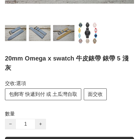
20mm Omega x swatch 牛皮錶帶 錶帶 5 淺
灰
交收:選項
包郵寄 快遞到付 或 土瓜灣自取
面交收
數量
−
+