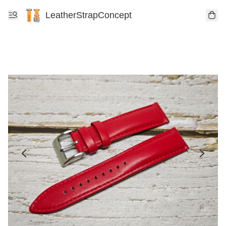
LeatherStrapConcept