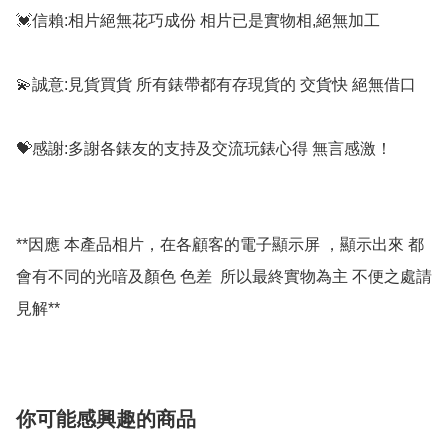
💓信賴:相片絕無花巧成份 相片已是實物相,絕無加工

💫誠意:見貨買貨 所有錶帶都有存現貨的 交貨快 絕無借口

💝感謝:多謝各錶友的支持及交流玩錶心得 無言感激！

**因應 本產品相片，在各顧客的電子顯示屏 ，顯示出來 都
會有不同的光喑及顏色 色差  所以最終實物為主 不便之處請
你可能感興趣的商品