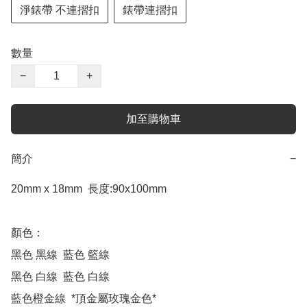
淨錶帶 不連摺扣
錶帶連摺扣
數量
−
+
加至購物車
簡介
−
20mm x 18mm  長度:90x100mm

顏色：

黑色 黑線  藍色 籃線

黑色 白線  藍色 白線

藍色橙金線  *頂金屬玫瑰金色*
