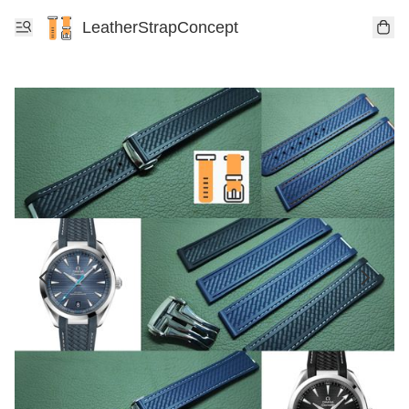
LeatherStrapConcept