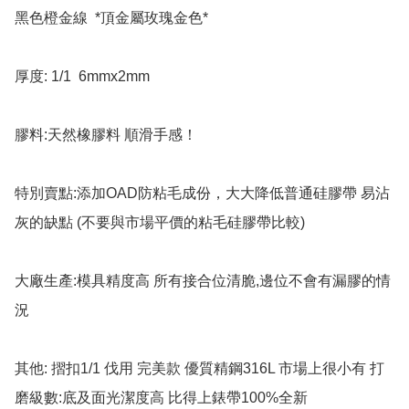
黑色橙金線  *頂金屬玫瑰金色*

厚度: 1/1  6mmx2mm

膠料:天然橡膠料 順滑手感！

特別賣點:添加OAD防粘毛成份，大大降低普通硅膠帶 易沾
灰的缺點 (不要與市場平價的粘毛硅膠帶比較)

大廠生產:模具精度高 所有接合位清脆,邊位不會有漏膠的情
況

其他: 摺扣1/1 伐用 完美款 優質精鋼316L 市場上很小有 打
磨級數:底及面光潔度高 比得上錶帶100%全新
