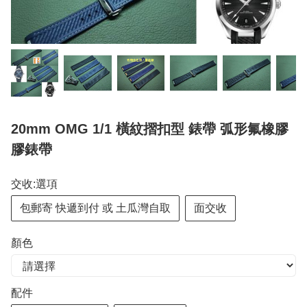
20mm OMG 1/1 橫紋摺扣型 錶帶 弧形氟橡膠
膠錶帶
交收:選項
包郵寄 快遞到付 或 土瓜灣自取
面交收
顏色
配件