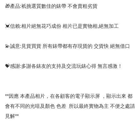
🎁產品:衹挑選質數佳的錶帶 不會賣粗劣貨

💓信賴:相片絕無花巧成份 相片已是實物相,絕無加工

💫誠意:見貨買貨 所有錶帶都有存現貨的 交貨快 絕無借口

💝感謝:多謝各錶友的支持及交流玩錶心得 無言感激！

**因應 本產品相片，在各顧客的電子顯示屏 ，顯示出來 都
會有不同的光喑及顏色 色差  所以最終實物為主 不便之處請