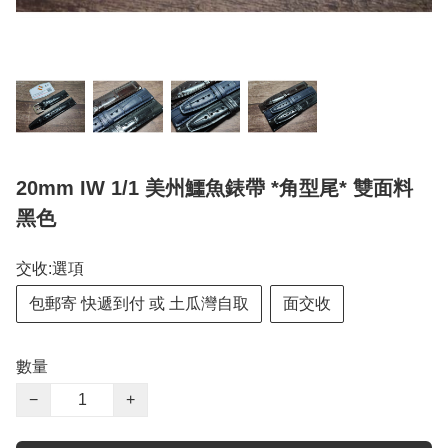
20mm IW 1/1 美州鱷魚錶帶 *角型尾* 雙面料
黑色
交收:選項
包郵寄 快遞到付 或 土瓜灣自取
面交收
數量
−
+