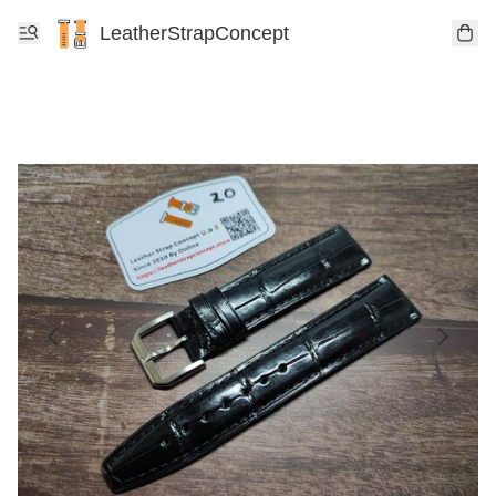
LeatherStrapConcept