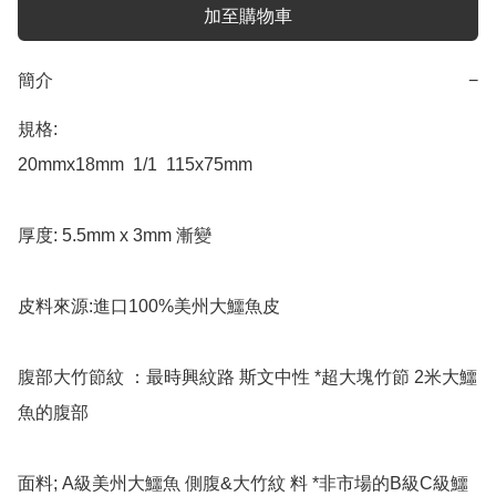
加至購物車
簡介
−
規格:

20mmx18mm  1/1  115x75mm 

厚度: 5.5mm x 3mm 漸變

皮料來源:進口100%美州大鱷魚皮

腹部大竹節紋 ：最時興紋路 斯文中性 *超大塊竹節 2米大鱷
魚的腹部

面料; A級美州大鱷魚 側腹&大竹紋 料 *非市場的B級C級鱷