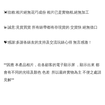
💓信賴:相片絕無花巧成份 相片已是實物相,絕無加工

💫誠意:見貨買貨 所有錶帶都有存現貨的 交貨快 絕無借口

💝感謝:多謝各錶友的支持及交流玩錶心得 無言感激！

**因應 本產品相片，在各顧客的電子顯示屏 ，顯示出來 都
會有不同的光喑及顏色 色差  所以最終實物為主 不便之處請
見解**
