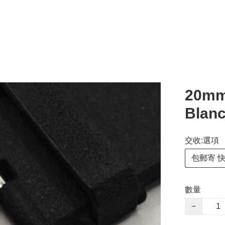
20m
Blanc
交收:選項
包郵寄 
數量
−