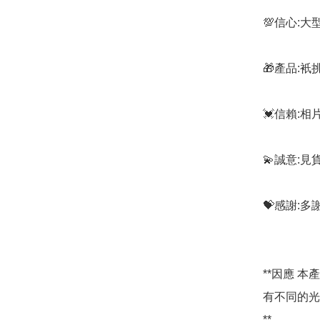
💯信心:
🎁產品:
💓信賴:
💫誠意:見
💝感謝:
**因應 
有不同的光
**
