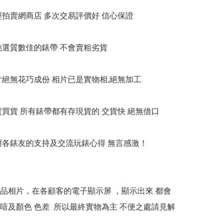
大型拍賣網商店 多次交易評價好 信心保證

衹挑選質數佳的錶帶 不會賣粗劣貨

相片絕無花巧成份 相片已是實物相,絕無加工

貨買貨 所有錶帶都有存現貨的 交貨快 絕無借口

多謝各錶友的支持及交流玩錶心得 無言感激！

本產品相片，在各顧客的電子顯示屏 ，顯示出來 都會
喑及顏色 色差  所以最終實物為主 不便之處請見解