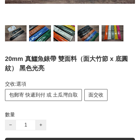
20mm 真鱷魚錶帶 雙面料（面大竹節 x 底圓
紋） 黑色光亮
交收:選項
包郵寄 快遞到付 或 土瓜灣自取
面交收
數量
−
+