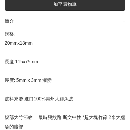
加至購物車
簡介
−
規格:

20mmx18mm

長度:115x75mm 

厚度: 5mm x 3mm 漸變

皮料來源:進口100%美州大鱷魚皮

腹部大竹節紋 ：最時興紋路 斯文中性 *超大塊竹節 2米大鱷
魚的腹部
