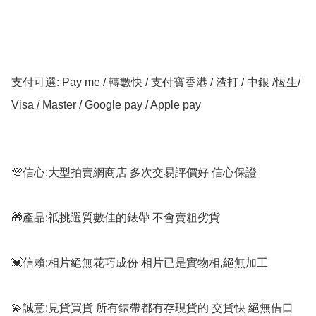
支付可選: Pay me / 轉數快 / 支付寶香港 / 渣打 / 中銀 /恆生/ 
Visa / Master / Google pay / Apple pay

💯信心:大型拍賣網商店 多次交易評價好 信心保證

🎁產品:衹挑選質數佳的錶帶 不會賣粗劣貨

💓信賴:相片絕無花巧成份 相片已是實物相,絕無加工

💫誠意:見貨買貨 所有錶帶都有存現貨的 交貨快 絕無借口
