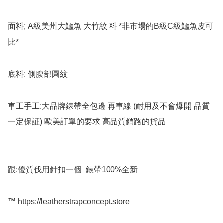
面料; A級美州大鱷魚 大竹紋 料 *非市場的B級C級鱷魚皮可
比*

底料: 側腹部圓紋

車工手工:大品牌錶帶全包邊 再車線 (耐用及不會爆開 品質
一定保証) 歐美訂單的要求 高品質銷路的貨品

跟:優質伐用針扣一個  錶帶100%全新

™️ https://leatherstrapconcept.store
