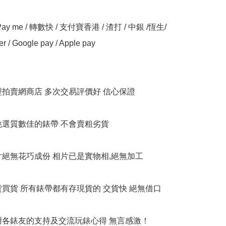
y me / 轉數快 / 支付寶香港 / 渣打 / 中銀 /恆生/ 
er / Google pay / Apple pay

大型拍賣網商店 多次交易評價好 信心保證

衹挑選質數佳的錶帶 不會賣粗劣貨

相片絕無花巧成份 相片已是實物相,絕無加工

貨買貨 所有錶帶都有存現貨的 交貨快 絕無借口

多謝各錶友的支持及交流玩錶心得 無言感激！
