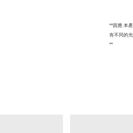
**因應 
有不同的光
**
