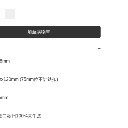
+
加至購物車
−
8mm  

mx120mm (75mm位不計錶扣)

5mm

進口歐州100%真牛皮
