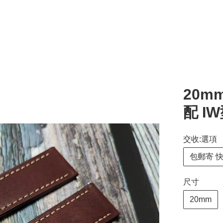
20m
配 I
交收:選項
包郵寄 
尺寸
20mm