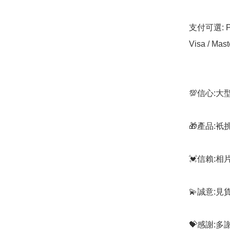
支付可選: Pa
Visa / Mast
💯信心:
🎁產品:
💓信賴:
💫誠意:見
💝感謝: