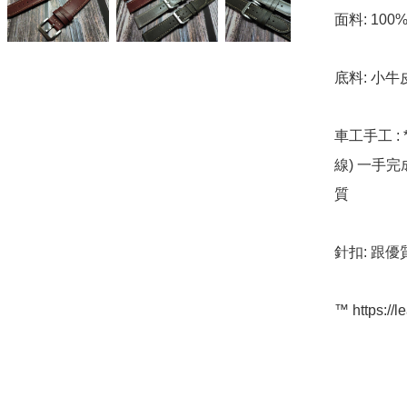
面料: 100
底料: 小牛
車工手工 : 
線) 一手
質

針扣: 跟優
™️ https://l