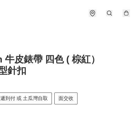
m 牛皮錶帶 四色 ( 棕紅）
W型針扣
快遞到付 或 土瓜灣自取
面交收