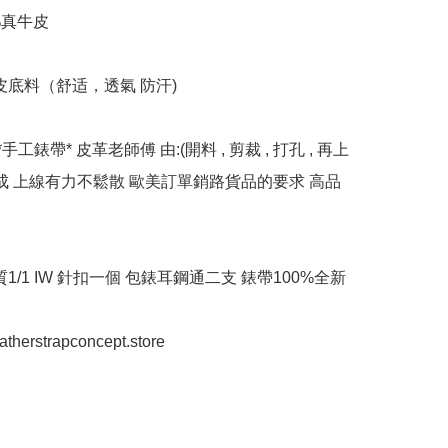
%真牛皮

皮底料（舒适，透氣 防汗)

*手工錶帶* 皮革老師傅 由:(開料 , 剪裁 , 打孔 , 再上
完成 上線有力不鬆散 歐美訂單銷路貨品的要求 高品
質1/1 IW 針扣一個 包錶耳鋼通二支 錶帶100%全新

eatherstrapconcept.store
