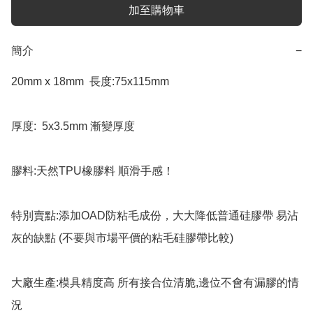
加至購物車
簡介
−
20mm x 18mm  長度:75x115mm

厚度:  5x3.5mm 漸變厚度

膠料:天然TPU橡膠料 順滑手感！

特別賣點:添加OAD防粘毛成份，大大降低普通硅膠帶 易沾
灰的缺點 (不要與市場平價的粘毛硅膠帶比較)

大廠生產:模具精度高 所有接合位清脆,邊位不會有漏膠的情
況
