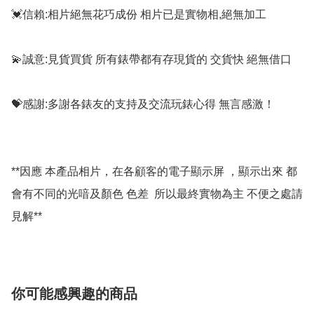
💓信賴:相片絕無花巧成份 相片已是實物相,絕無加工

💫誠意:見貨買貨 所有錶帶都有存現貨的 交貨快 絕無借口

💝感謝:多謝各錶友的支持及交流玩錶心得 無言感激！

**因應 本產品相片，在各顧客的電子顯示屏 ，顯示出來 都
會有不同的光喑及顏色 色差  所以最終實物為主 不便之處請
你可能感興趣的商品