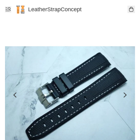
LeatherStrapConcept