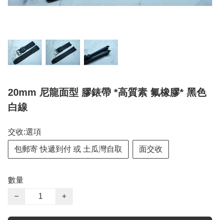
20mm 尼龍面型 膠錶帶 *高質素 氟橡膠* 黑色
白線
交收:選項
包郵寄 快遞到付 或 土瓜灣自取
面交收
數量
−
+