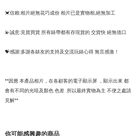
💓信賴:相片絕無花巧成份 相片已是實物相,絕無加工

💫誠意:見貨買貨 所有錶帶都有存現貨的 交貨快 絕無借口

💝感謝:多謝各錶友的支持及交流玩錶心得 無言感激！

**因應 本產品相片，在各顧客的電子顯示屏 ，顯示出來 都
會有不同的光喑及顏色 色差  所以最終實物為主 不便之處請
見解**
你可能感興趣的商品