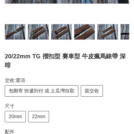
20/22mm TG 摺扣型 賽車型 牛皮瘋馬錶帶 深
啡
交收:選項
包郵寄 快遞到付 或 土瓜灣自取
面交收
尺寸
20mm
22mm
配件