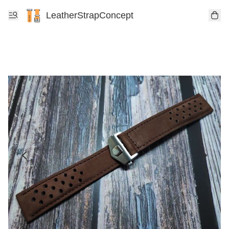
LeatherStrapConcept