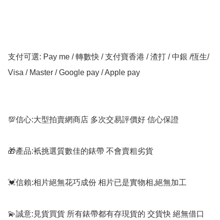
支付可選: Pay me / 轉數快 / 支付寶香港 / 渣打 / 中銀 /恆生/ 
Visa / Master / Google pay / Apple pay

💯信心:大型拍賣網商店 多次交易評價好 信心保證

🎁產品:衹挑選質數佳的錶帶 不會賣粗劣貨

💓信賴:相片絕無花巧成份 相片已是實物相,絕無加工

💫誠意:見貨買貨 所有錶帶都有存現貨的 交貨快 絕無借口
