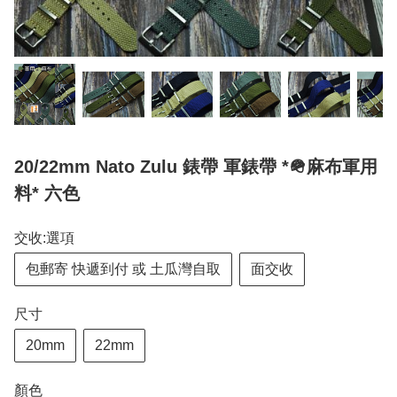
20/22mm Nato Zulu 錶帶 軍錶帶 *🪖麻布軍用
料* 六色
交收:選項
包郵寄 快遞到付 或 土瓜灣自取
面交收
尺寸
20mm
22mm
顏色