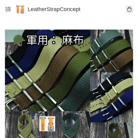
LeatherStrapConcept