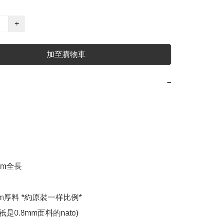
+
加至購物車
−
m全長 

mm厚料 *約原裝一样比例*

是0.8mm面料的nato)  
