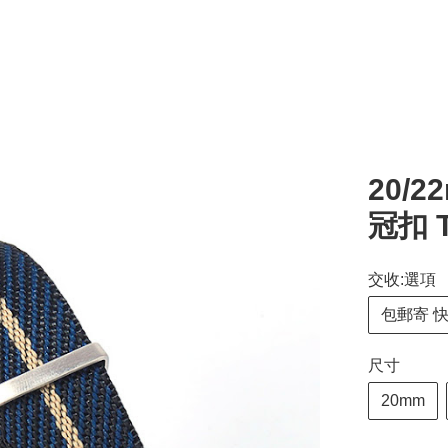
20/
冠扣 T
交收:選項
包郵寄 
尺寸
20mm