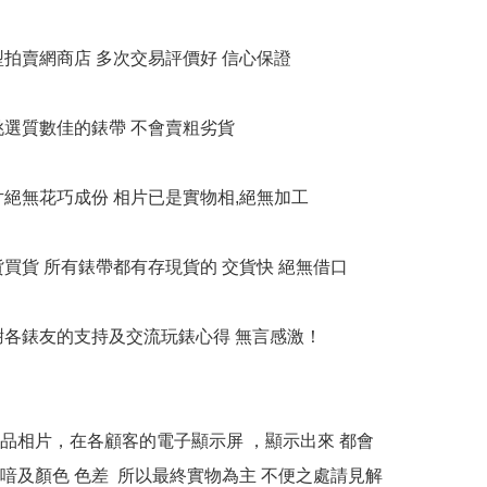
大型拍賣網商店 多次交易評價好 信心保證

衹挑選質數佳的錶帶 不會賣粗劣貨

相片絕無花巧成份 相片已是實物相,絕無加工

貨買貨 所有錶帶都有存現貨的 交貨快 絕無借口

多謝各錶友的支持及交流玩錶心得 無言感激！

本產品相片，在各顧客的電子顯示屏 ，顯示出來 都會
喑及顏色 色差  所以最終實物為主 不便之處請見解