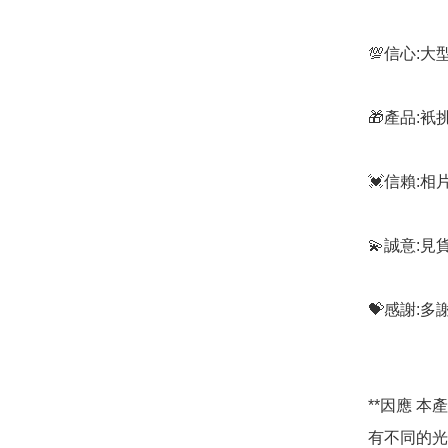
💯信心:
🎁產品:
💓信賴:
💫誠意:見
💝感謝:
**因應 
有不同的光