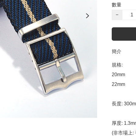
數量
−
簡介
規格:

20mm 

22mm 

長度: 300m
厚度: 1.3
(非市場上: 衹