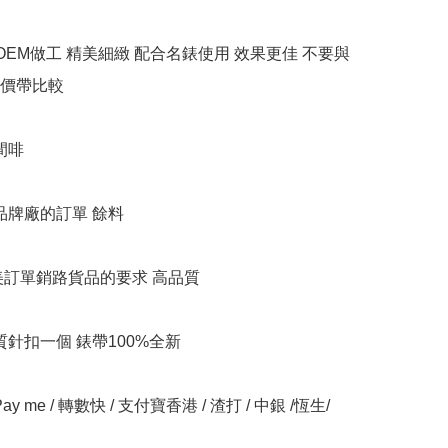
牌OEM做工 精美細緻 配合名錶使用 效果更佳 不要與
價帶比較

間啡

品牌廠的訂單 餘料

美訂單銷路貨品的要求 高品質

質針扣一個 錶帶100%全新

y me / 轉數快 / 支付寶香港 / 渣打 / 中銀 /恆生/ 
