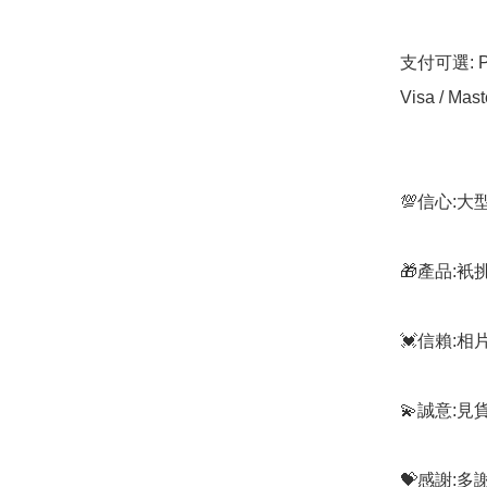
支付可選: Pa
Visa / Mast
💯信心:
🎁產品:
💓信賴:
💫誠意:見
💝感謝: