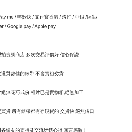
y me / 轉數快 / 支付寶香港 / 渣打 / 中銀 /恆生/ 
er / Google pay / Apple pay

大型拍賣網商店 多次交易評價好 信心保證

衹挑選質數佳的錶帶 不會賣粗劣貨

相片絕無花巧成份 相片已是實物相,絕無加工

貨買貨 所有錶帶都有存現貨的 交貨快 絕無借口

多謝各錶友的支持及交流玩錶心得 無言感激！
