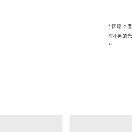
**因應 
有不同的光
**
