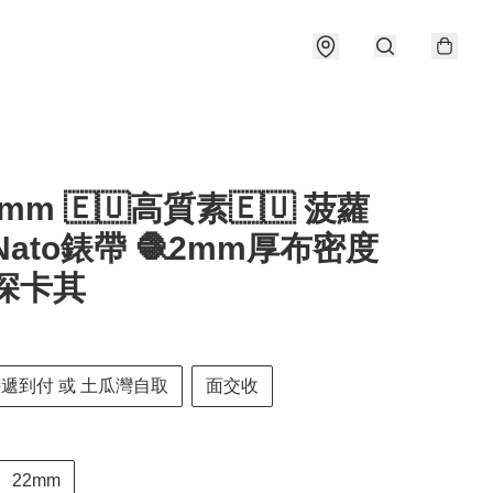
2mm 🇪🇺高質素🇪🇺 菠蘿
Nato錶帶 🧶2mm厚布密度
 深卡其
快遞到付 或 土瓜灣自取
面交收
22mm