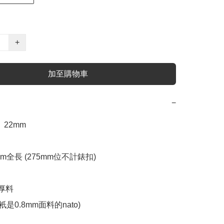
+
加至購物車
−
 22mm 

mm全長 (275mm位不計錶扣)

厚料 

是0.8mm面料的nato)  
