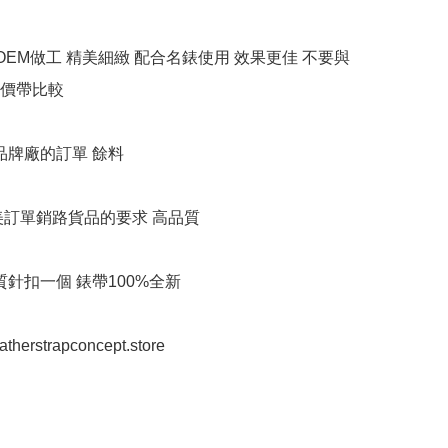
牌OEM做工 精美細緻 配合名錶使用 效果更佳 不要與
價帶比較

品牌廠的訂單 餘料

美訂單銷路貨品的要求 高品質

質針扣一個 錶帶100%全新

eatherstrapconcept.store
