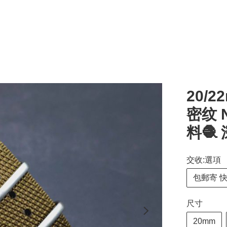
20/2
密纹 
料🧶
交收:選項
包郵寄 
尺寸
20mm