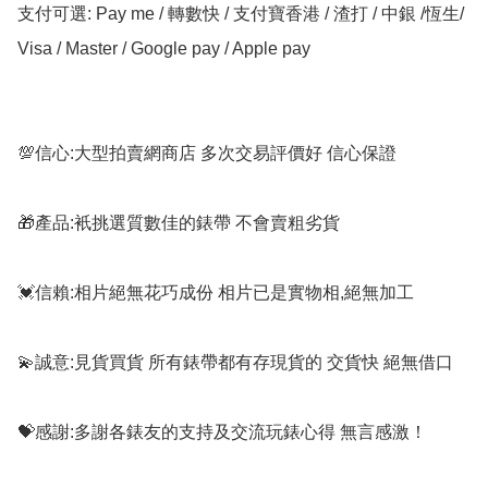
支付可選: Pay me / 轉數快 / 支付寶香港 / 渣打 / 中銀 /恆生/ 
Visa / Master / Google pay / Apple pay

💯信心:大型拍賣網商店 多次交易評價好 信心保證

🎁產品:衹挑選質數佳的錶帶 不會賣粗劣貨

💓信賴:相片絕無花巧成份 相片已是實物相,絕無加工

💫誠意:見貨買貨 所有錶帶都有存現貨的 交貨快 絕無借口

💝感謝:多謝各錶友的支持及交流玩錶心得 無言感激！
