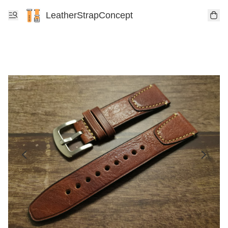
LeatherStrapConcept