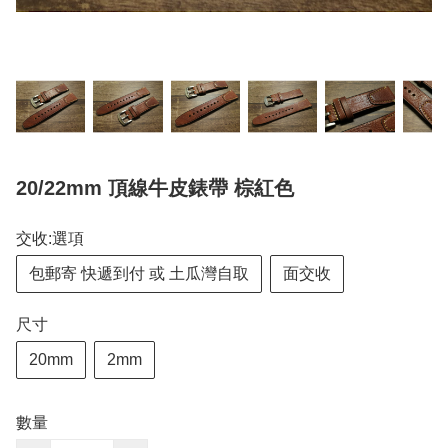
20/22mm 頂線牛皮錶帶 棕紅色
交收:選項
包郵寄 快遞到付 或 土瓜灣自取
面交收
尺寸
20mm
2mm
數量