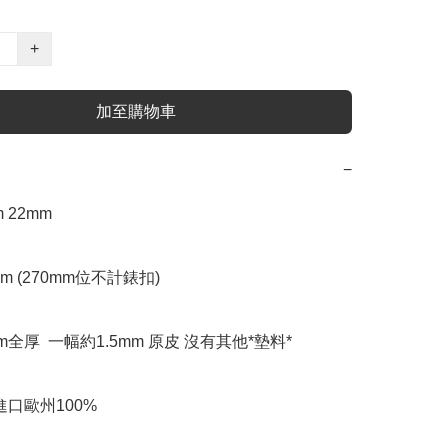
+
加至購物車
−
 22mm 

mm (270mm位不計錶扣)

mm全厚  一幅約1.5mm 原皮 沒有其他*墊料*

口歐州100% 
