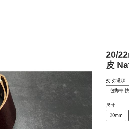
20/
皮 N
交收:選項
包郵寄 
尺寸
20mm