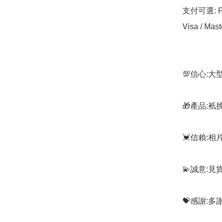
支付可選: Pa
Visa / Mast
💯信心:
🎁產品:
💓信賴:
💫誠意:見
💝感謝: