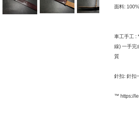
面料: 100
車工手工 : 
線) 一手
質

針扣: 針扣一
™️ https://l