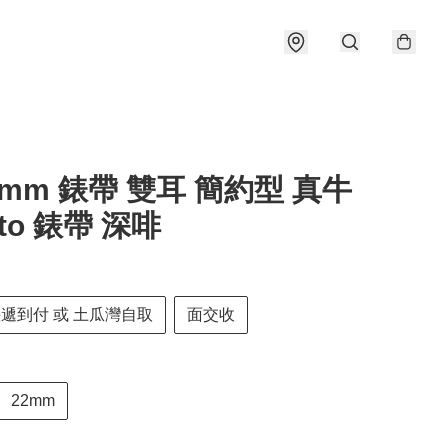
22mm 錶帶 雙耳 簡約型 真牛
ato 錶帶 深啡
快遞到付 或 土瓜灣自取
面交收
22mm