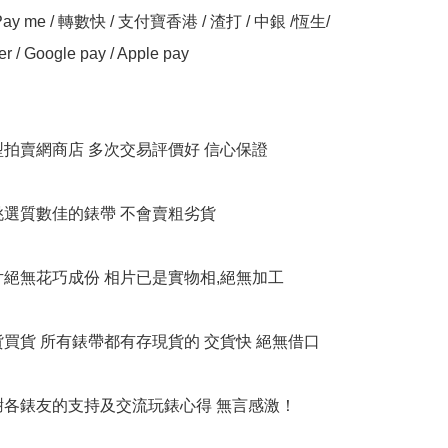
y me / 轉數快 / 支付寶香港 / 渣打 / 中銀 /恆生/ 
er / Google pay / Apple pay

大型拍賣網商店 多次交易評價好 信心保證

衹挑選質數佳的錶帶 不會賣粗劣貨

相片絕無花巧成份 相片已是實物相,絕無加工

貨買貨 所有錶帶都有存現貨的 交貨快 絕無借口

多謝各錶友的支持及交流玩錶心得 無言感激！
