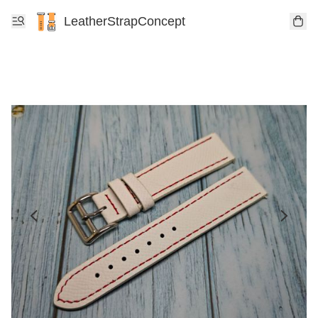
LeatherStrapConcept