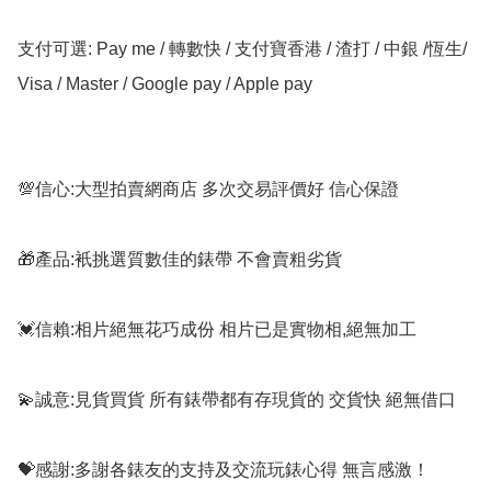
支付可選: Pay me / 轉數快 / 支付寶香港 / 渣打 / 中銀 /恆生/ 
Visa / Master / Google pay / Apple pay

💯信心:大型拍賣網商店 多次交易評價好 信心保證

🎁產品:衹挑選質數佳的錶帶 不會賣粗劣貨

💓信賴:相片絕無花巧成份 相片已是實物相,絕無加工

💫誠意:見貨買貨 所有錶帶都有存現貨的 交貨快 絕無借口

💝感謝:多謝各錶友的支持及交流玩錶心得 無言感激！
