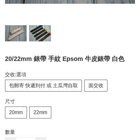
20/22mm 錶帶 手紋 Epsom 牛皮錶帶 白色
交收:選項
包郵寄 快遞到付 或 土瓜灣自取
面交收
尺寸
20mm
22mm
數量