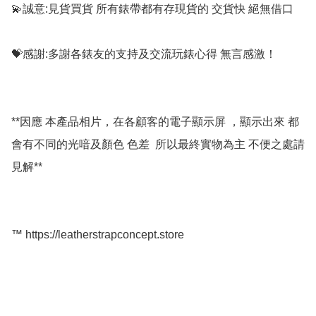
💫誠意:見貨買貨 所有錶帶都有存現貨的 交貨快 絕無借口

💝感謝:多謝各錶友的支持及交流玩錶心得 無言感激！

**因應 本產品相片，在各顧客的電子顯示屏 ，顯示出來 都
會有不同的光喑及顏色 色差  所以最終實物為主 不便之處請
見解**

™️ https://leatherstrapconcept.store
