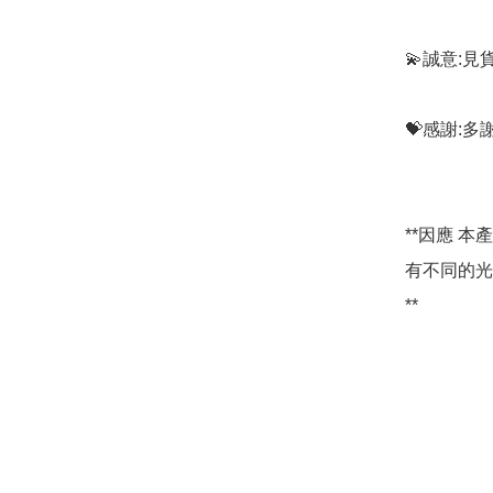
💫誠意:見
💝感謝:
**因應 
有不同的光
**
