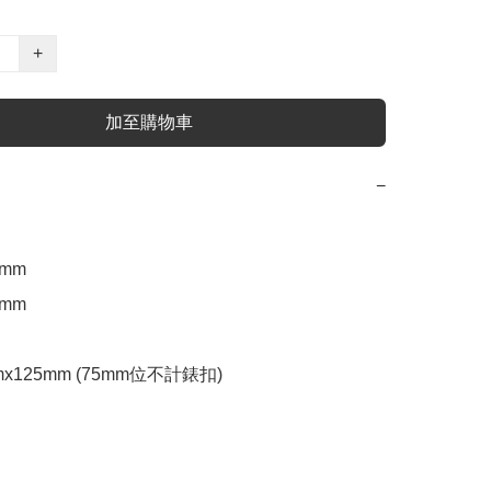
+
加至購物車
−
mm 

mm

mx125mm (75mm位不計錶扣)
