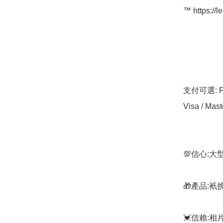
™️ https://l
支付可選: Pa
Visa / Mast
💯信心:
🎁產品:
💓信賴: