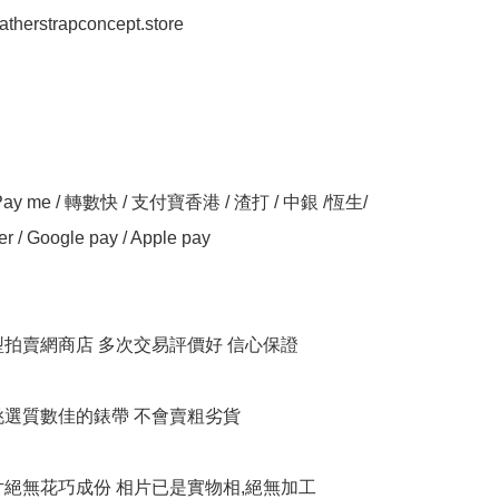
eatherstrapconcept.store

y me / 轉數快 / 支付寶香港 / 渣打 / 中銀 /恆生/ 
er / Google pay / Apple pay

大型拍賣網商店 多次交易評價好 信心保證

衹挑選質數佳的錶帶 不會賣粗劣貨

相片絕無花巧成份 相片已是實物相,絕無加工
