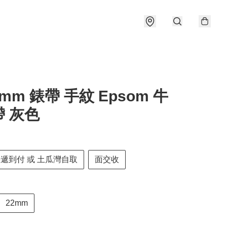
2mm 錶帶 手紋 Epsom 牛
 灰色
快遞到付 或 土瓜灣自取
面交收
22mm