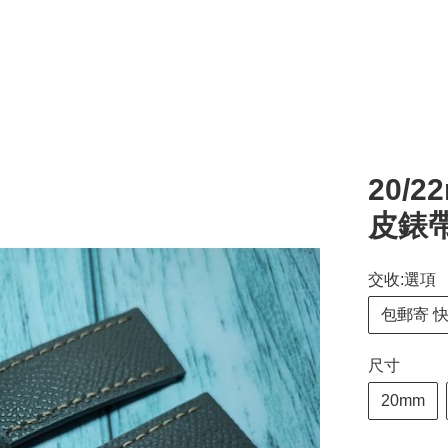
20/2
皮錶帶
交收:選項
包郵寄 
尺寸
20mm