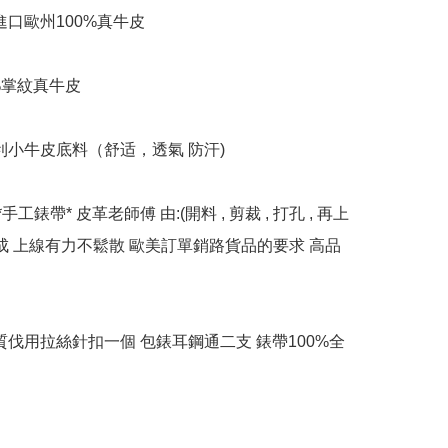
進口歐州100%真牛皮

0%掌紋真牛皮

利小牛皮底料（舒适，透氣 防汗)

*手工錶帶* 皮革老師傅 由:(開料 , 剪裁 , 打孔 , 再上
完成 上線有力不鬆散 歐美訂單銷路貨品的要求 高品
優質伐用拉絲針扣一個 包錶耳鋼通二支 錶帶100%全