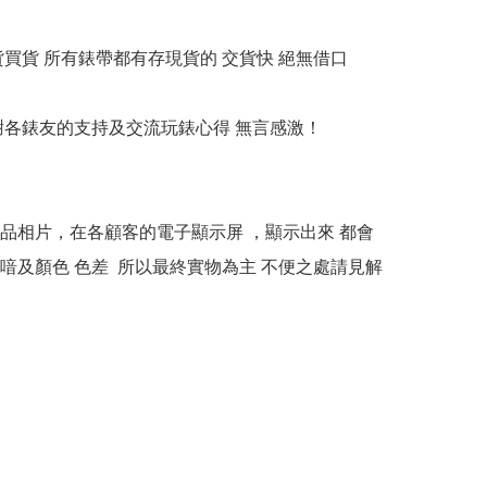
貨買貨 所有錶帶都有存現貨的 交貨快 絕無借口

多謝各錶友的支持及交流玩錶心得 無言感激！

本產品相片，在各顧客的電子顯示屏 ，顯示出來 都會
喑及顏色 色差  所以最終實物為主 不便之處請見解