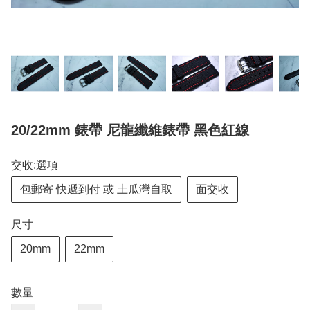
20/22mm 錶帶 尼龍纖維錶帶 黑色紅線
交收:選項
包郵寄 快遞到付 或 土瓜灣自取
面交收
尺寸
20mm
22mm
數量