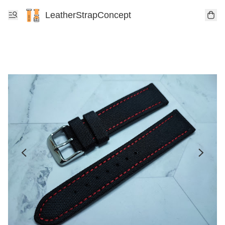
LeatherStrapConcept