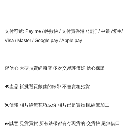
支付可選: Pay me / 轉數快 / 支付寶香港 / 渣打 / 中銀 /恆生/ 
Visa / Master / Google pay / Apple pay

💯信心:大型拍賣網商店 多次交易評價好 信心保證

🎁產品:衹挑選質數佳的錶帶 不會賣粗劣貨

💓信賴:相片絕無花巧成份 相片已是實物相,絕無加工

💫誠意:見貨買貨 所有錶帶都有存現貨的 交貨快 絕無借口
