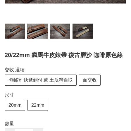
20/22mm 瘋馬牛皮錶帶 復古磨沙 咖啡原色線
交收:選項
包郵寄 快遞到付 或 土瓜灣自取
面交收
尺寸
20mm
22mm
數量