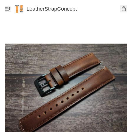
LeatherStrapConcept