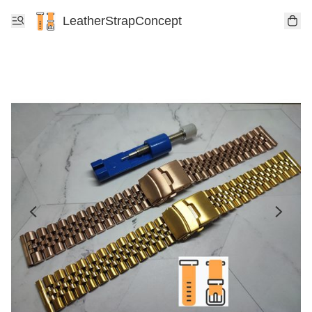
LeatherStrapConcept