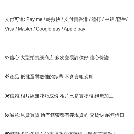
支付可選: Pay me / 轉數快 / 支付寶香港 / 渣打 / 中銀 /恆生/ 
Visa / Master / Google pay / Apple pay

💯信心:大型拍賣網商店 多次交易評價好 信心保證

🎁產品:衹挑選質數佳的錶帶 不會賣粗劣貨

💓信賴:相片絕無花巧成份 相片已是實物相,絕無加工

💫誠意:見貨買貨 所有錶帶都有存現貨的 交貨快 絕無借口
