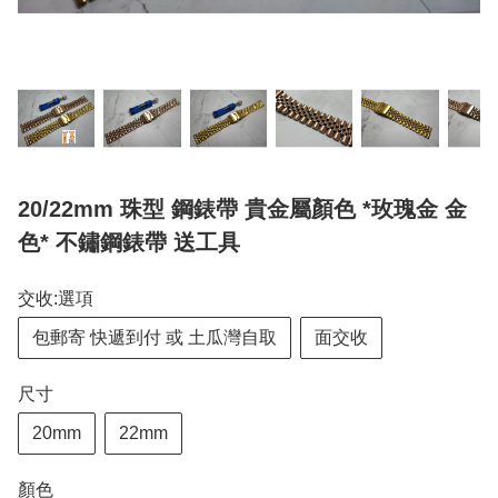
20/22mm 珠型 鋼錶帶 貴金屬顏色 *玫瑰金 金
色* 不鏽鋼錶帶 送工具
交收:選項
包郵寄 快遞到付 或 土瓜灣自取
面交收
尺寸
20mm
22mm
顏色