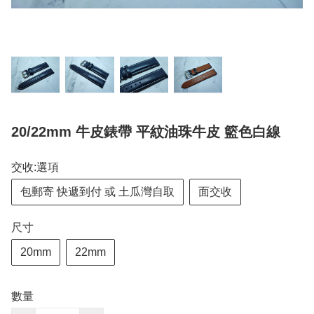
20/22mm 牛皮錶帶 平紋油珠牛皮 籃色白線
交收:選項
包郵寄 快遞到付 或 土瓜灣自取
面交收
尺寸
20mm
22mm
數量