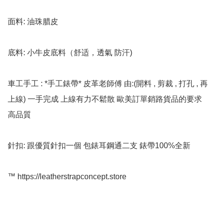
面料: 油珠腊皮 

底料: 小牛皮底料（舒适，透氣 防汗)

車工手工 : *手工錶帶* 皮革老師傅 由:(開料 , 剪裁 , 打孔 , 再
上線) 一手完成 上線有力不鬆散 歐美訂單銷路貨品的要求 
高品質

針扣: 跟優質針扣一個 包錶耳鋼通二支 錶帶100%全新

™️ https://leatherstrapconcept.store
