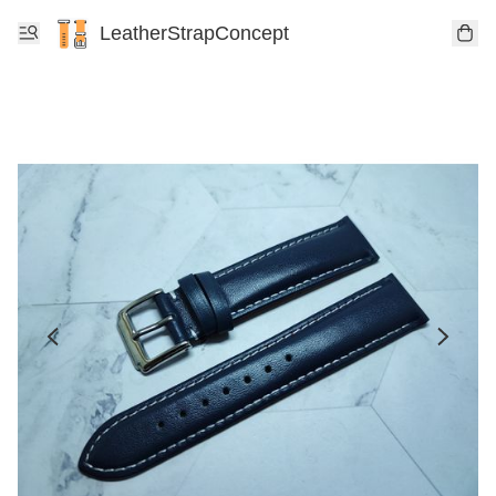
LeatherStrapConcept