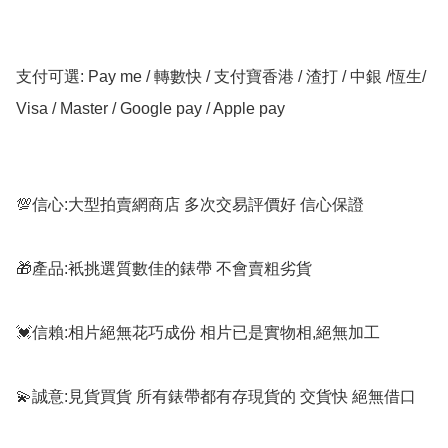
支付可選: Pay me / 轉數快 / 支付寶香港 / 渣打 / 中銀 /恆生/ 
Visa / Master / Google pay / Apple pay

💯信心:大型拍賣網商店 多次交易評價好 信心保證

🎁產品:衹挑選質數佳的錶帶 不會賣粗劣貨

💓信賴:相片絕無花巧成份 相片已是實物相,絕無加工

💫誠意:見貨買貨 所有錶帶都有存現貨的 交貨快 絕無借口
