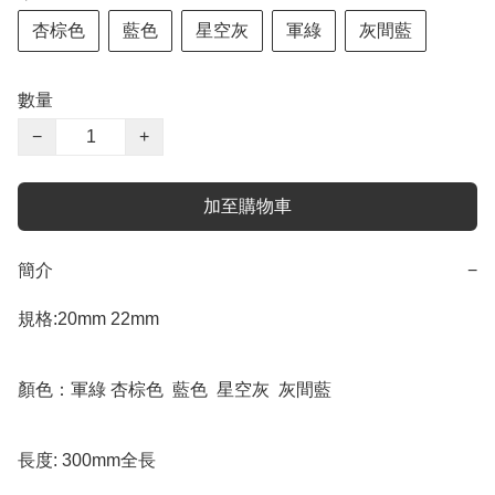
杏棕色
藍色
星空灰
軍綠
灰間藍
數量
−
+
加至購物車
簡介
−
規格:20mm 22mm 

顏色：軍綠 杏棕色  藍色  星空灰  灰間藍

長度: 300mm全長 
