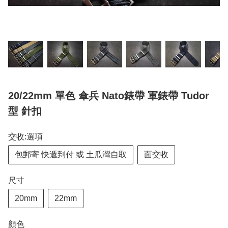
20/22mm 單色 傘兵 Nato錶帶 軍錶帶 Tudor
型 針扣
交收:選項
包郵寄 快遞到付 或 土瓜灣自取
面交收
尺寸
20mm
22mm
顏色