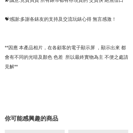
💫誠意:見貨買貨 所有錶帶都有存現貨的 交貨快 絕無借口

💝感謝:多謝各錶友的支持及交流玩錶心得 無言感激！

**因應 本產品相片，在各顧客的電子顯示屏 ，顯示出來 都
會有不同的光喑及顏色 色差  所以最終實物為主 不便之處請
見解**

你可能感興趣的商品