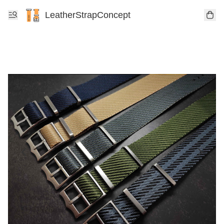
LeatherStrapConcept