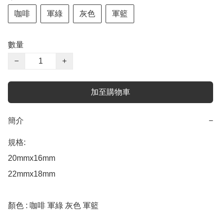
咖啡
軍綠
灰色
軍籃
數量
−
+
加至購物車
簡介
−
規格: 

20mmx16mm 

22mmx18mm 

顏色 : 咖啡 軍綠 灰色 軍籃
