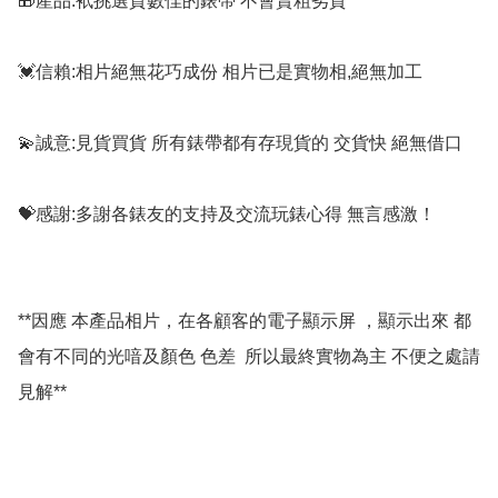
🎁產品:衹挑選質數佳的錶帶 不會賣粗劣貨

💓信賴:相片絕無花巧成份 相片已是實物相,絕無加工

💫誠意:見貨買貨 所有錶帶都有存現貨的 交貨快 絕無借口

💝感謝:多謝各錶友的支持及交流玩錶心得 無言感激！

**因應 本產品相片，在各顧客的電子顯示屏 ，顯示出來 都
會有不同的光喑及顏色 色差  所以最終實物為主 不便之處請