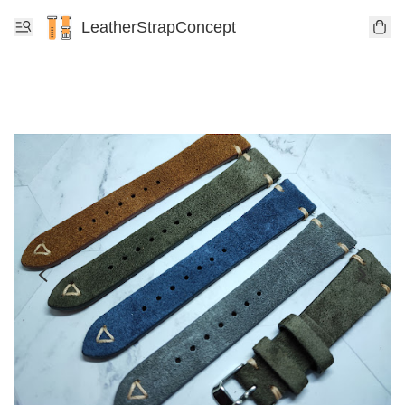
LeatherStrapConcept