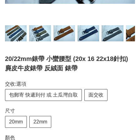
20/22mm錶帶 小蠻腰型 (20x 16 22x18針扣)
麂皮牛皮錶帶 反絨面 錶帶
交收:選項
包郵寄 快遞到付 或 土瓜灣自取
面交收
尺寸
20mm
22mm
顏色