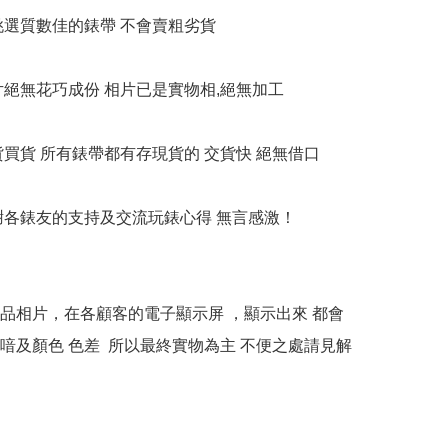
衹挑選質數佳的錶帶 不會賣粗劣貨

相片絕無花巧成份 相片已是實物相,絕無加工

貨買貨 所有錶帶都有存現貨的 交貨快 絕無借口

多謝各錶友的支持及交流玩錶心得 無言感激！

本產品相片，在各顧客的電子顯示屏 ，顯示出來 都會
喑及顏色 色差  所以最終實物為主 不便之處請見解