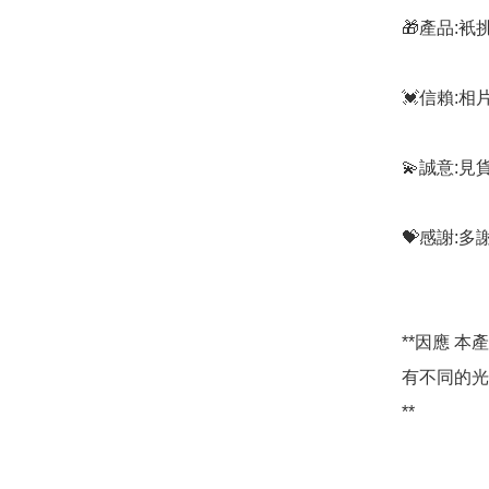
🎁產品:
💓信賴:
💫誠意:見
💝感謝:
**因應 
有不同的光