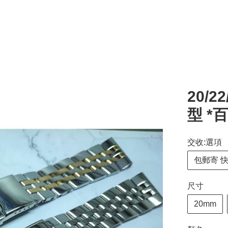
20/
型 *
交收:選項
包郵寄 
尺寸
20mm