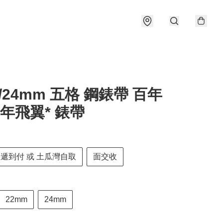
22/24mm 五格 鋼錶帶 百年
百年飛翼* 錶帶
快遞到付 或 土瓜灣自取
面交收
22mm
24mm