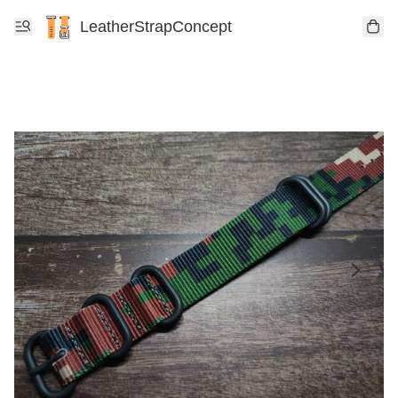
LeatherStrapConcept