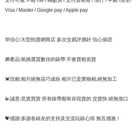
支付可選: Pay me / 轉數快 / 支付寶香港 / 渣打 / 中銀 /恆生/ 
Visa / Master / Google pay / Apple pay

💯信心:大型拍賣網商店 多次交易評價好 信心保證

🎁產品:衹挑選質數佳的錶帶 不會賣粗劣貨

💓信賴:相片絕無花巧成份 相片已是實物相,絕無加工

💫誠意:見貨買貨 所有錶帶都有存現貨的 交貨快 絕無借口

💝感謝:多謝各錶友的支持及交流玩錶心得 無言感激！
