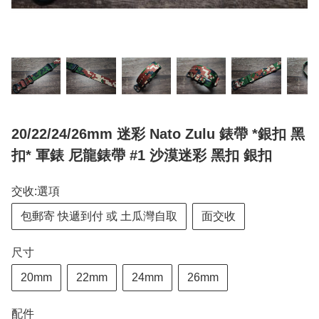
20/22/24/26mm 迷彩 Nato Zulu 錶帶 *銀扣 黑
扣* 軍錶 尼龍錶帶 #1 沙漠迷彩 黑扣 銀扣
交收:選項
包郵寄 快遞到付 或 土瓜灣自取
面交收
尺寸
20mm
22mm
24mm
26mm
配件