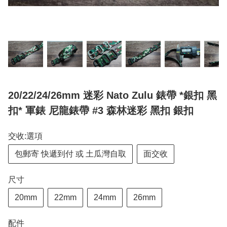
20/22/24/26mm 迷彩 Nato Zulu 錶帶 *銀扣 黑
扣* 軍錶 尼龍錶帶 #3 森林迷彩 黑扣 銀扣
交收:選項
包郵寄 快遞到付 或 土瓜灣自取
面交收
尺寸
20mm
22mm
24mm
26mm
配件