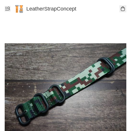
LeatherStrapConcept