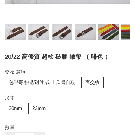
20/22 高優質 超軟 矽膠 錶帶 （ 啡色 ）
交收:選項
包郵寄 快遞到付 或 土瓜灣自取
面交收
尺寸
20mm
22mm
數量