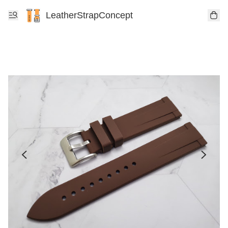
LeatherStrapConcept