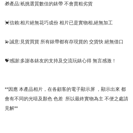
🎁產品:衹挑選質數佳的錶帶 不會賣粗劣貨

💓信賴:相片絕無花巧成份 相片已是實物相,絕無加工

💫誠意:見貨買貨 所有錶帶都有存現貨的 交貨快 絕無借口

💝感謝:多謝各錶友的支持及交流玩錶心得 無言感激！

**因應 本產品相片，在各顧客的電子顯示屏 ，顯示出來 都
會有不同的光喑及顏色 色差  所以最終實物為主 不便之處請