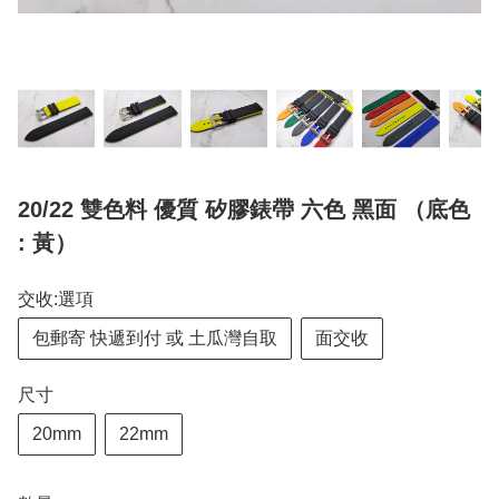
20/22 雙色料 優質 矽膠錶帶 六色 黑面 （底色
: 黃）
交收:選項
包郵寄 快遞到付 或 土瓜灣自取
面交收
尺寸
20mm
22mm