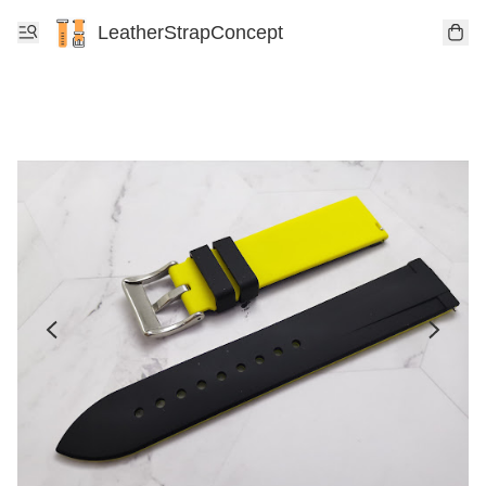
LeatherStrapConcept