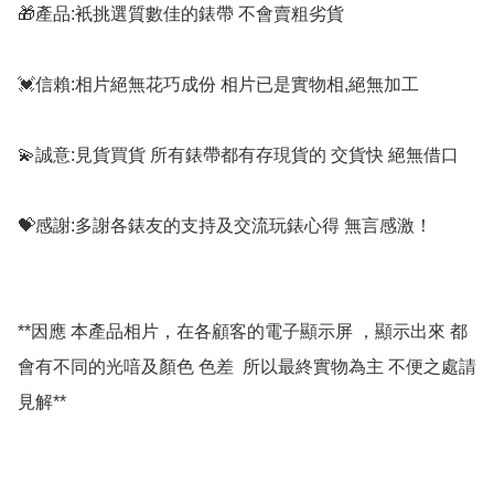
🎁產品:衹挑選質數佳的錶帶 不會賣粗劣貨

💓信賴:相片絕無花巧成份 相片已是實物相,絕無加工

💫誠意:見貨買貨 所有錶帶都有存現貨的 交貨快 絕無借口

💝感謝:多謝各錶友的支持及交流玩錶心得 無言感激！

**因應 本產品相片，在各顧客的電子顯示屏 ，顯示出來 都
會有不同的光喑及顏色 色差  所以最終實物為主 不便之處請