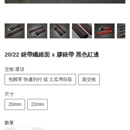
20/22 錶帶纖維面 x 膠錶帶 黑色紅邊
交收:選項
包郵寄 快遞到付 或 土瓜灣自取
面交收
尺寸
20mm
22mm
數量