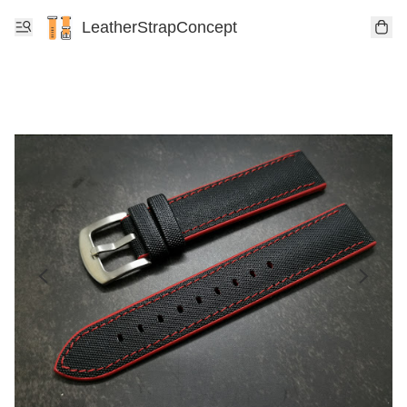
LeatherStrapConcept