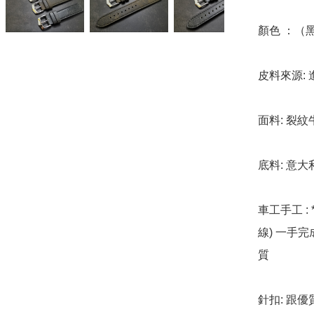
顏色 ：（黑
皮料來源: 
面料: 裂紋
底料: 意大
車工手工 : 
線) 一手
質

針扣: 跟