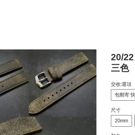
20/
三色 
交收:選項
包郵寄 
尺寸
20mm