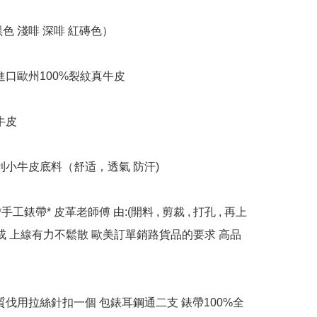
色 淺啡 深啡 紅磚色）

進口歐州100%裂紋真牛皮

牛皮

利小牛皮底料（舒适，透氣 防汗)

*手工錶帶* 皮革老師傅 由:(開料 , 剪裁 , 打孔 , 再上
完成 上線有力不鬆散 歐美訂單銷路貨品的要求 高品
優質伐用拉絲針扣一個 包錶耳鋼通二支 錶帶100%全