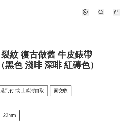
22 裂紋 復古做舊 牛皮錶帶
（黑色 淺啡 深啡 紅磚色）
快遞到付 或 土瓜灣自取
面交收
22mm