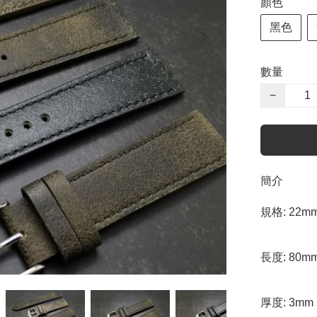
顏色
黑色
數量
−
簡介
規格: 22mm 
長度: 80m
厚度: 3mm
