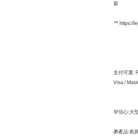
新

™️ https://l
支付可選: Pa
Visa / Mast
💯信心:
🎁產品: