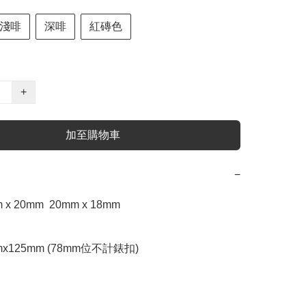
淺啡
深啡
紅磚色
+
加至購物車
−
x 20mm  20mm x 18mm

mx125mm (78mm位不計錶扣)
