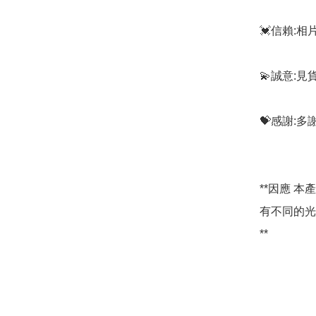
💓信賴:
💫誠意:見
💝感謝:
**因應 
有不同的光
**
