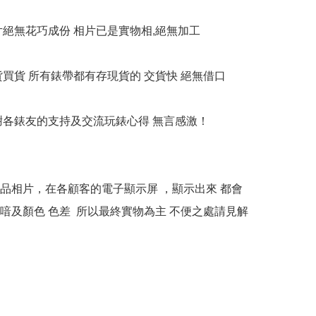
相片絕無花巧成份 相片已是實物相,絕無加工

貨買貨 所有錶帶都有存現貨的 交貨快 絕無借口

多謝各錶友的支持及交流玩錶心得 無言感激！

本產品相片，在各顧客的電子顯示屏 ，顯示出來 都會
喑及顏色 色差  所以最終實物為主 不便之處請見解