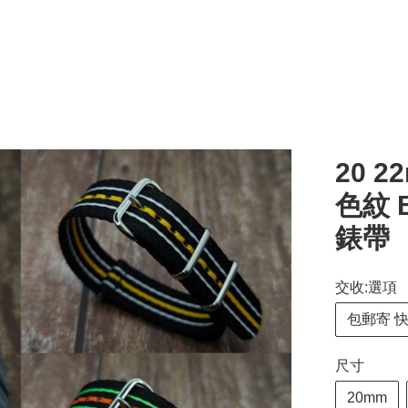
20 2
色紋 B
錶帶
交收:選項
包郵寄 
尺寸
20mm