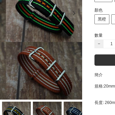
顏色
黑橙
數量
−
簡介
規格:20mm  
長度: 260m