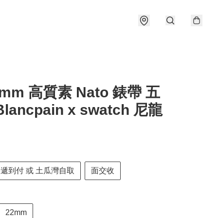
2mm 高質素 Nato 錶帶 五
lancpain x swatch 尼龍
快遞到付 或 土瓜灣自取
面交收
22mm