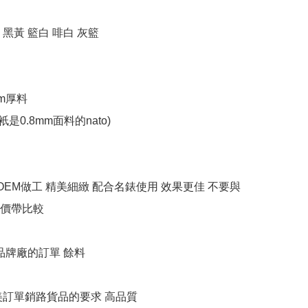
黑黃 籃白 啡白 灰籃

m厚料 

是0.8mm面料的nato)  

牌OEM做工 精美細緻 配合名錶使用 效果更佳 不要與
價帶比較

品牌廠的訂單 餘料

美訂單銷路貨品的要求 高品質
