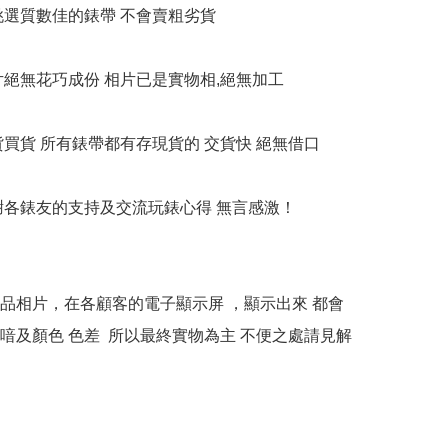
衹挑選質數佳的錶帶 不會賣粗劣貨

相片絕無花巧成份 相片已是實物相,絕無加工

貨買貨 所有錶帶都有存現貨的 交貨快 絕無借口

多謝各錶友的支持及交流玩錶心得 無言感激！

本產品相片，在各顧客的電子顯示屏 ，顯示出來 都會
喑及顏色 色差  所以最終實物為主 不便之處請見解