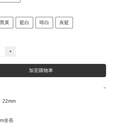
黑黃
籃白
啡白
灰籃
+
加至購物車
−
22mm  

m全長 
