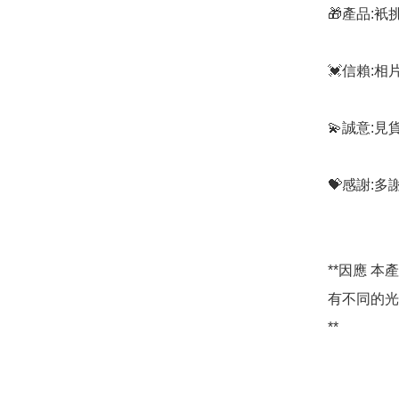
🎁產品:
💓信賴:
💫誠意:見
💝感謝:
**因應 
有不同的光
**
