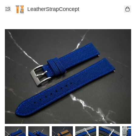
LeatherStrapConcept