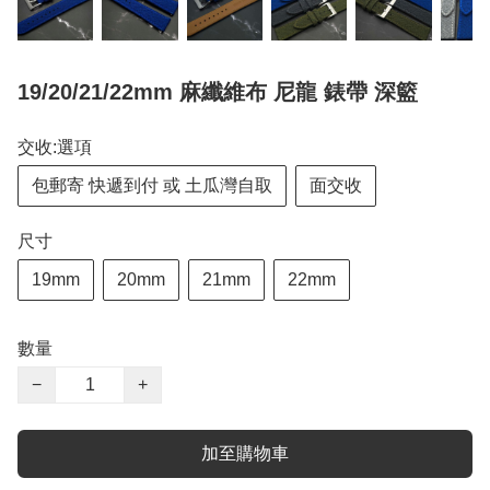
19/20/21/22mm 麻纖維布 尼龍 錶帶 深籃
交收:選項
包郵寄 快遞到付 或 土瓜灣自取
面交收
尺寸
19mm
20mm
21mm
22mm
數量
−
+
加至購物車