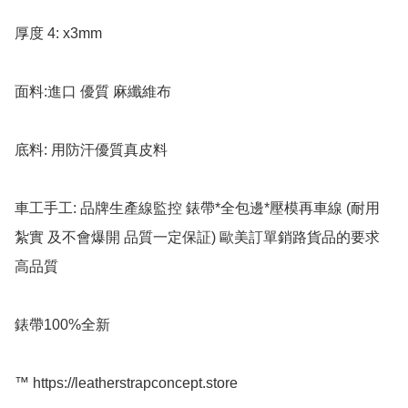
厚度 4: x3mm 

面料:進口 優質 麻纖維布

底料: 用防汗優質真皮料

車工手工: 品牌生產線監控 錶帶*全包邊*壓模再車線 (耐用 
紮實 及不會爆開 品質一定保証) 歐美訂單銷路貨品的要求 
高品質

錶帶100%全新

™️ https://leatherstrapconcept.store
