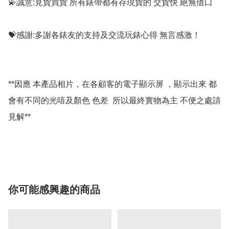
💫誠意:見貨買貨 所有錶帶都有存現貨的 交貨快 絕無借口

💝感謝:多謝各錶友的支持及交流玩錶心得 無言感激！

**因應 本產品相片，在各顧客的電子顯示屏 ，顯示出來 都
會有不同的光喑及顏色 色差  所以最終實物為主 不便之處請
見解**

你可能感興趣的商品